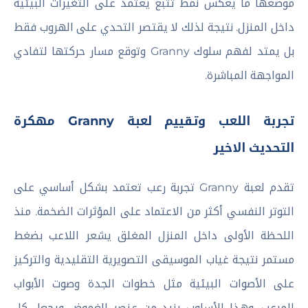
موضعها ما يعكس نمط تتبع يعتمد على التغيرات البيئية
داخل المنزل. نتيجة لذلك لا يقتصر التحدي على الهروب فقط
بل يمتد لفهم سلوك Granny وتوقع مسار حركتها لتفادي
المواجهة المباشرة.
تجربة اللعب وتقييم لعبة Granny مهكرة
التحديث الاخير
تقدم لعبة Granny تجربة رعب تعتمد بشكل أساسي على
التوتر النفسي أكثر من الاعتماد على المؤثرات الضخمة. منذ
اللحظة الأولى داخل المنزل المغلق يشعر اللاعب بضغط
مستمر نتيجة غياب الموسيقى التصويرية التقليدية والتركيز
على الأصوات البيئية مثل خطوات الجدة وصوت الأبواب
المرعب. وهذا الأسلوب يزيد من عنصر الغموض ويجعل كل