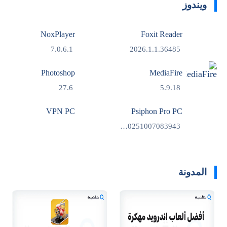
ويندوز
NoxPlayer
Foxit Reader
7.0.6.1
2026.1.1.36485
Photoshop
MediaFire
27.6
5.9.18
VPN PC
Psiphon Pro PC
186.20251007083943
المدونة