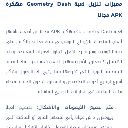
مميزات تنزيل لعبة Geometry Dash مهكرة
APK مجانا
لعبة Geometry Dash مهكرة APK مجانا من أصعب وأشهر
ألعاب المنصات والإيقاع الموسيقي حيث تعتمد بالكامل على
دقة التوقيت وسرعة رد الفعل لتجاوز العقبات المعقدة. وعند
الانتقال لا يتعلق الأمر بتسهيل اللعب فحسب بل بفك القيود
البرمجية القوية التي تفرضها مما يتيح لك الوصول بشكل
أسرع لجميع أدوات التخصيص والمستويات دون الحاجة لقضاء
مئات الساعات في محاولات التجميع الفاشلة.
فتح جميع الأيقونات والأشكال:
تصميم لعبة
جيومتري داش مجانا يأتي بمظهر المربع أو المركبة التي
تقودها وتمنحك فرصة الوصول لكافة الأشكال والسفن