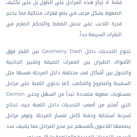
فقط. لا تركز هذه المراحل على الطول بل على تكثيف
الصعوبة بشكل مرعب في بضع قفزات متتالية مما يختبر
قدرة اللاعب على تحمل الضغط والتحكم الصارم في
النقرات السريعة جداً.
تتنوع التحديات داخل Geometry Dash بين القفز فوق
الأشواك الطيران بين الممرات الضيقة وتغيير الجاذبية
والتحول بين أشكال لعب مختلفة داخل المرحلة نفسها مثل
السفينة والصاروخ والمكعب. كما تحتوي اللعبة على مراحل
بمستويات صعوبة متعددة تبدأ من السهل وحتى Demon
التي تُعتبر من أصعب التحديات داخل اللعبة حيث تحتاج
لسرعة استجابة وحفظ كامل لمسار المرحلة. وتوفر مراحل
يصممها اللاعبون بأنفسهم عبر محرر المراحل مما يضيف عدد
كبير من التحديات الجديدة والمتنوعة بشكل مستمر.