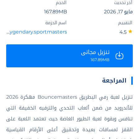
آخر تحديث
الحجم
مايو 17, 2026
167.89MB
التقييم
اسم الحزمة
com.playgendary.sportmasters
4.5
تنزيل مجاني
167.89MB
المراجعة
تنزيل لعبة رمي البطريق Bouncemasters مهكرة 2026
للأندرويد من ضمن ألعاب التحدي والترفيه الخفيفة التي
تنافس وبقوة لعبة الطيور الغاضة حيث تعتمد اللعبة على
القفز لمسافات بعيدة وتحقيق أعلى الأرقام القياسية