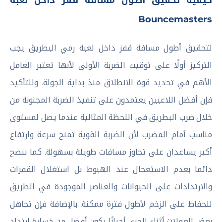
كيفية تحقيق أطول مسافة قفز داخل لعبة
Bouncemasters
لتحقيق أطول مسافة قفز داخل لعبة رمي البطريق يجب
التركيز أولًا على توقيت الضربة الأولى لأنها تعتبر العامل
الأهم في تحديد قوة الانطلاق منذ بداية الجولة. وللتأكيد
فإن أفضل اللاعبين يعتمدون على تنفيذ الضربة المجنونة من
خلال ضرب البطريق في اللحظة المثالية عندما يصل لمستوى
مناسب أمام المضرب لأن الضربة القوية تمنح سرعة وارتفاع
أكبر يساعدان على تجاوز مسافات طويلة بسهولة. كما ننصح
دائما بعدم الاستعجال عند الهبوط بل استغلال القفزات
والارتدادات على الحيوانات والعناصر الموجودة في الطريق
للحفاظ على الزخم لأطول فترة ممكنة. بالإضافة فإن تجاهل
بعض العملات أثناء الجري أحيانًا يكون أفضل من خسارة ارتداد