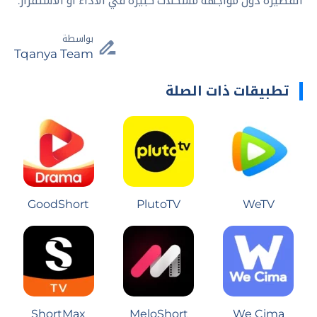
القصيرة دون مواجهة مشكلات كبيرة في الأداء أو الاستقرار.
بواسطة
Tqanya Team
تطبيقات ذات الصلة
GoodShort
PlutoTV
WeTV
ShortMax
MeloShort
We Cima