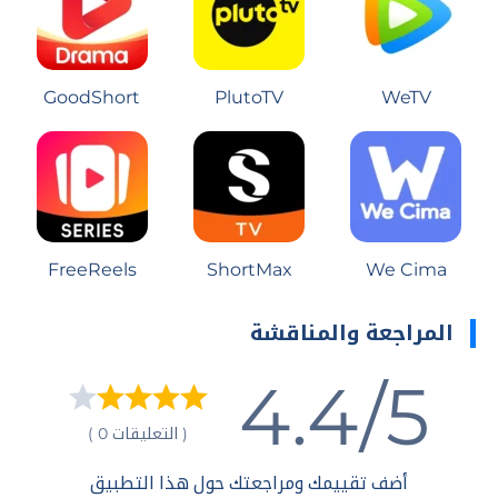
GoodShort
PlutoTV
WeTV
FreeReels
ShortMax
We Cima
المراجعة والمناقشة
4.4/5
( التعليقات 0 )
أضف تقييمك ومراجعتك حول هذا التطبيق