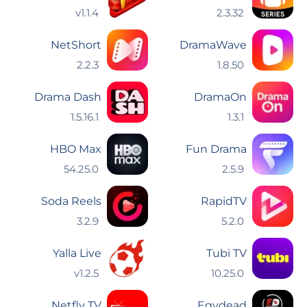
v1.1.4
2.3.32
NetShort
DramaWave
2.2.3
1.8.50
Drama Dash
DramaOn
1.5.16.1
1.3.1
HBO Max
Fun Drama
54.25.0
2.5.9
Soda Reels
RapidTV
3.2.9
5.2.0
Yalla Live
Tubi TV
v1.2.5
10.25.0
Netfly TV
Egydead