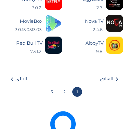
3.0.2
2.7
MovieBox
Nova TV
3.0.15.0513.03
2.4.6
Red Bull TV
AlooyTV
7.3.1.2
9.8
السابق
التالي
3
2
1