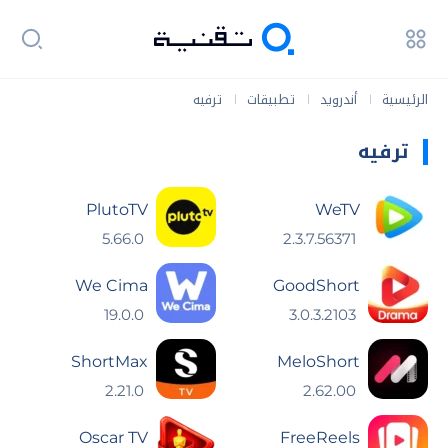
الرئيسية
أندرويد
تطبيقات
ترفيه
|
|
|
ترفيه
PlutoTV
WeTV
5.66.0
2.3.7.56371
We Cima
GoodShort
19.0.0
3.0.3.2103
ShortMax
MeloShort
2.21.0
2.62.00
Oscar TV
FreeReels