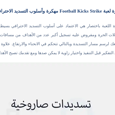
Football K مهكرة وأسلوب التسديد الاحترافي
 اللعبة باختصار هي الاعتماد على أسلوب التسديد الاحترافي بس
لات الحرة ومفروض عليه تسجيل أكبر عدد من الأهداف من مسافات وزو
ك لرسم مسار التسديدة وبالتالي تتحكم في الانحناء والارتفاع. علاو
التفكير قبل التنفيذ واختيار زاوية لا يمكن صدها ومع تقدمك تصبح الأ