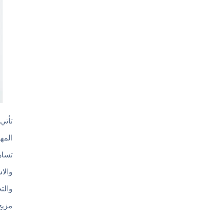
المه
تساه
والا
والت
مزيج