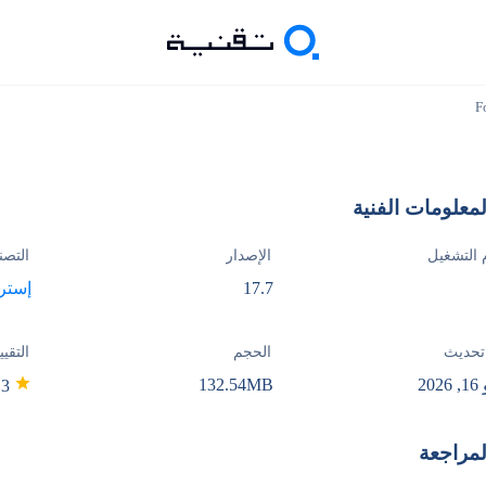
F
لمعلومات الفنية
 التشغيل
الإصدار
التصن
17.7
إسترا
تحديث
الحجم
التقيي
20
132.54MB
4.3
لمراجعة