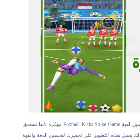
إذا كنت من محبي التسديدات الدقيقة والمنافسات القصيرة فأنصحك بتحميل لعبة Football Kicks Strike Game مهكرة لأنها تستحق
ك يعمل نظام التطوير على تحفيزك لتحسين الدقة والقوة