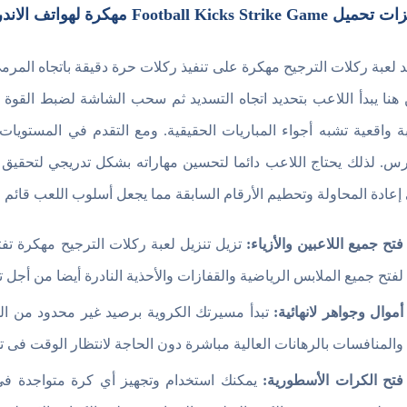
Football Kicks Strike Ga مهكرة لهواتف الاندرويد
د لعبة ركلات الترجيح مهكرة على تنفيذ ركلات حرة دقيقة باتجاه الم
هنا يبدأ اللاعب بتحديد اتجاه التسديد ثم سحب الشاشة لضبط القوة 
ة واقعية تشبه أجواء المباريات الحقيقية. ومع التقدم في المستويا
رس. لذلك يحتاج اللاعب دائما لتحسين مهاراته بشكل تدريجي لتحقيق
إعادة المحاولة وتحطيم الأرقام السابقة مما يجعل أسلوب اللعب قائم 
فتح جميع اللاعبين والأزياء:
تزيل تنزيل لعبة ركلات الترجيح مهكرة تفت
لفتح جميع الملابس الرياضية والقفازات والأحذية النادرة أيضا من أجل
أموال وجواهر لانهائية:
تبدأ مسيرتك الكروية برصيد غير محدود من ال
والمنافسات بالرهانات العالية مباشرة دون الحاجة لانتظار الوقت فى تجم
فتح الكرات الأسطورية:
يمكنك استخدام وتجهيز أي كرة متواجدة في 