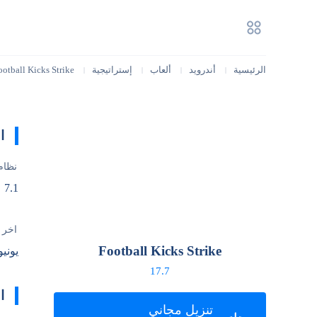
الرئيسية
أندرويد
ألعاب
إستراتيجية
ootball Kicks Strike
|
|
|
|
ا
نظام
7.1
آخر 
Football Kicks Strike
يونيو 16, 26
17.7
ا
تنزيل مجاني