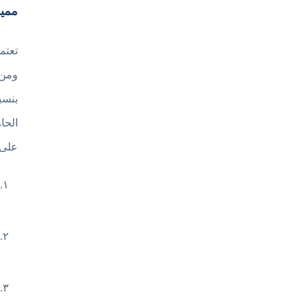
مميزات تحميل me
تعتم
ومن 
بنسب
الحا
على 