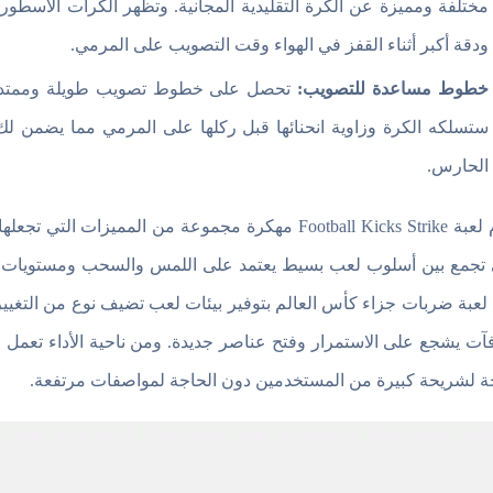
مختلفة ومميزة عن الكرة التقليدية المجانية. وتظهر الكرات الاسطورية
ودقة أكبر أثناء القفز في الهواء وقت التصويب على المرمي.
خطوط مساعدة للتصويب:
تحصل على خطوط تصويب طويلة وممتدة ن
ستسلكه الكرة وزاوية انحنائها قبل ركلها على المرمي مما يضمن 
الحارس.
تقدم لعبة Football Kicks Strike مهكرة مجموعة من الم
تجمع بين أسلوب لعب بسيط يعتمد على اللمس والسحب ومستويات ت
 لعبة ضربات جزاء كأس العالم بتوفير بيئات لعب تضيف نوع من التغيير ف
آت يشجع على الاستمرار وفتح عناصر جديدة. ومن ناحية الأداء تعمل ا
ة لشريحة كبيرة من المستخدمين دون الحاجة لمواصفات مرتفعة.