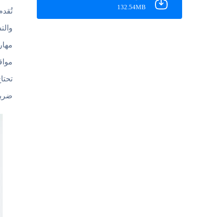
132.54MB
والت
مهار
مواق
تحتا
ضربا