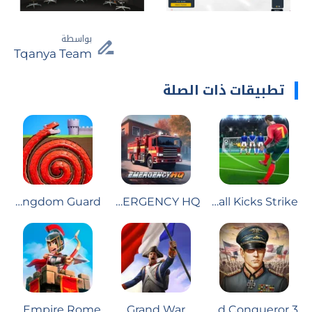
بواسطة
Tqanya Team
تطبيقات ذات الصلة
Kingdom Guard
EMERGENCY HQ
Football Kicks Strike
Grow Empire Rome
Grand War
World Conqueror 3