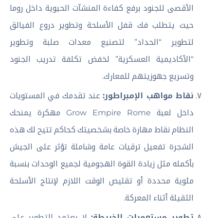
الأقصى للجنود برفع كفاءة المنشآت الحيوية داخل روما
حيث يتطلب فك قفل الأسلحة وتطوير دروع الفيالق
لتطوير “الحداد” لتصنيع معدات صلبة وتطوير
“الأكاديمية العسكرية” لخفض تكلفة تدريب الجنود
وتسريع جهوزيتهم للمعارك.
نقاط مواهب الإمبراطور:
عند تقدمك في المستويات
داخل لعبة Grow Empire Rome مهكرة يمنحك
النظام نقاط مهارة خاصة بشخصيتك كحاكم تتيح لك هذه
الشجرة تفعيل ترقيات عامة وشاملة تؤثر على الجيش
بأكمله مثل زيادة القوة الهجومية لجميع الوحدات بنسبة
مئوية محددة أو تقليص الوقت اللازم لإنتاج الأسلحة
الثقيلة أثناء المعركة.
تطوير مستعمرات الخريطة:
لا يعتمد التطوير على