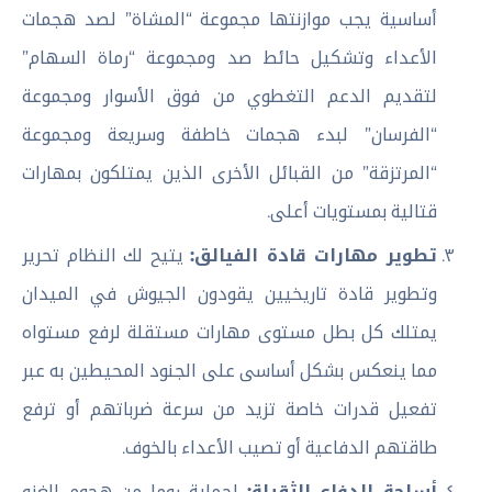
أساسية يجب موازنتها مجموعة “المشاة” لصد هجمات
الأعداء وتشكيل حائط صد ومجموعة “رماة السهام”
لتقديم الدعم التغطوي من فوق الأسوار ومجموعة
“الفرسان” لبدء هجمات خاطفة وسريعة ومجموعة
“المرتزقة” من القبائل الأخرى الذين يمتلكون بمهارات
قتالية بمستويات أعلى.
تطوير مهارات قادة الفيالق:
يتيح لك النظام تحرير
وتطوير قادة تاريخيين يقودون الجيوش في الميدان
يمتلك كل بطل مستوى مهارات مستقلة لرفع مستواه
مما ينعكس بشكل أساسى على الجنود المحيطين به عبر
تفعيل قدرات خاصة تزيد من سرعة ضرباتهم أو ترفع
طاقتهم الدفاعية أو تصيب الأعداء بالخوف.
أسلحة الدفاع الثقيلة:
لحماية روما من هجوم الغزو