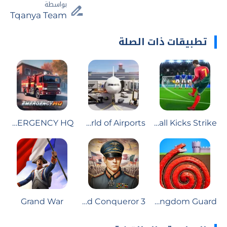
بواسطة
Tqanya Team
تطبيقات ذات الصلة
EMERGENCY HQ
World of Airports
Football Kicks Strike
Grand War
World Conqueror 3
Kingdom Guard