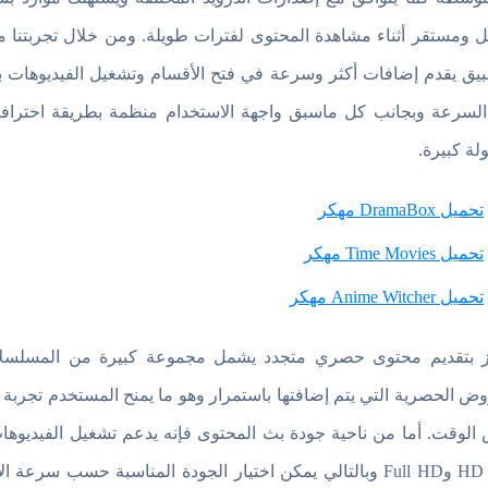
بيق يقدم إضافات أكثر وسرعة في فتح الأقسام وتشغيل الفيديوهات ب
لسرعة وبجانب كل ماسبق واجهة الاستخدام منظمة بطريقة احترافي
لة كبيرة.
تحميل DramaBox مهكر
تحميل Time Movies مهكر
تحميل Anime Witcher مهكر
ز بتقديم محتوى حصري متجدد يشمل مجموعة كبيرة من المسلسلات الأ
وض الحصرية التي يتم إضافتها باستمرار وهو ما يمنح المستخدم تجربة
الوقت. أما من ناحية جودة بث المحتوى فإنه يدعم تشغيل الفيديوها
دقة HD وFull HD وبالتالي يمكن اختيار الجودة المناسبة حسب س