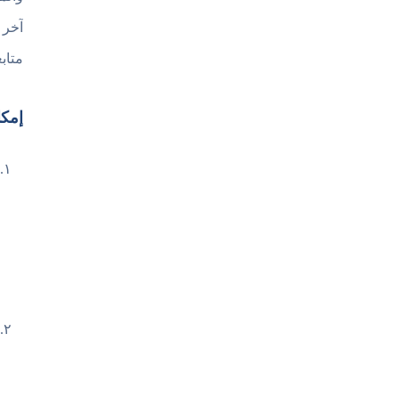
آخر 
متاب
إمكا