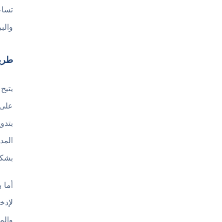
تساع
والب
طريق
يتيح
بتدو
المد
بشكل
لإدخ
والم