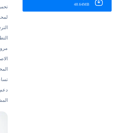
48.64MB
لمحب
التر
التط
مرون
الاص
المخ
تساع
المش