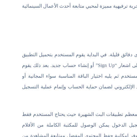
ربة ترفيهية مميزة لمحبي متابعة أحدث الأعمال السينمائية
ائق قليلة. في البداية يقوم المستخدم بتحميل التطبيق
على هاتف الأندرويد أو فتح الموقع الرسمي ثم ينتقل بعد ذلك بالضغط على اشعار “Sign Up” أو إنشاء حساب جديد. بعد ذلك يقوم
ستخدم ثم يليه اختيار الباقة المناسبة سواء المجانية أو
 الإلكتروني لضمان حماية الحساب وإتمام عملية التسجيل
Peaco فهو يتم بطريقة مشابهة لمعظم تطبيقات البث الشهيرة حيث يحتاج المستخدم فقط
جيل الدخول يمكن الوصول للمكتبة الكاملة من الأفلام
فر إمكانية حفظ المحتوى المفضل ومتابعة المشاهدة من