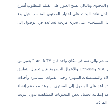
ع المحتوى وبالتالي يصبح العثور على الفيلم المطلوب أسرع
اخل نتائج البحث على اختيار المحتوى المناسب قبل بدء
صل المستخدم على تجربة مريحة تساعده في الوصول إلى
إذا كنت تبحث عن تطبيق مشاهدة يجمع بين الأفلام والمسلسلات والبث المباشر والرياضة في مكان واحد فإن Peacock TV يعتبر من
التطبيقات التي تستحق التجربة على هواتف الأندرويد خاصة لمحبي محتوى NBC وUniversal والأعمال الحصرية. فإن تحميل التطبيق
فلام والمسلسلات الشهيرة وحتى القنوات المباشرة وأحداث
م تساعد على الوصول إلى المحتوى بسرعة مع دعم إنشاء
م إمكانية تحميل بعض المحتويات للمشاهدة بدون إنترنت
الشبكة.