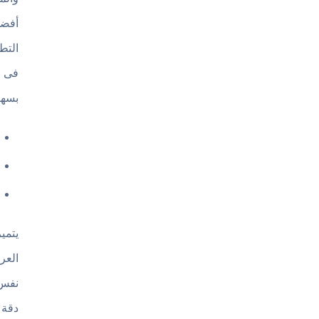
التط
فى ا
بسهو
يتمي
العر
نفس 