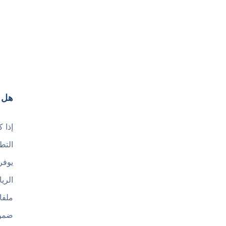
هل يستحق ت
يوفر
الري
ملفا
ضمن 