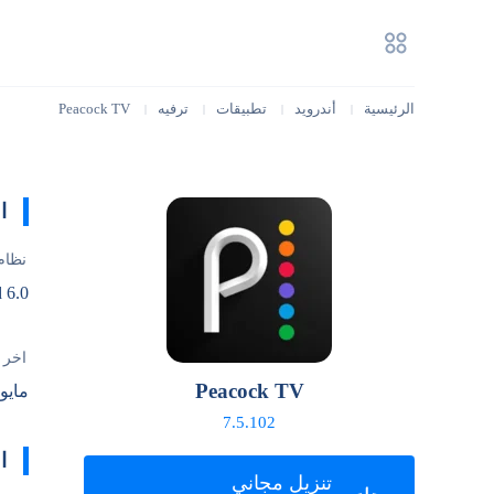
الرئيسية
أندرويد
تطبيقات
ترفيه
Peacock TV
|
|
|
|
ا
نظام
 6.0
آخر 
Peacock TV
مايو 14, 026
7.5.102
ا
تنزيل مجاني