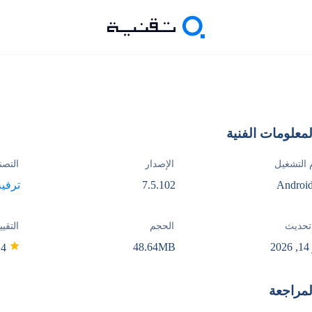
لمعلومات الفنية
 التشغيل
الإصدار
التصن
Android
7.5.102
ترفيه
تحديث
الحجم
التقيي
2
48.64MB
4.4
لمراجعة