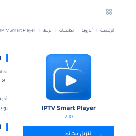
الرئيسية
أندرويد
تطبيقات
ترفيه
IPTV Smart Player
|
|
|
|
ا
نظام
8.1
آخر 
IPTV Smart Player
يونيو 17, 
2.10
ا
تنزيل مجاني