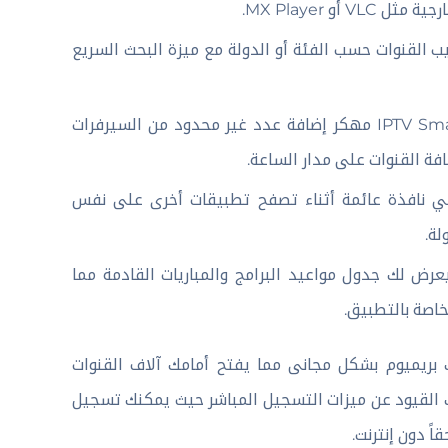
 MX Player.
القنوات حسب الفئة أو الدولة مع ميزة البحث السريع
تحميل برنامج IPTV Smart Player مهكر إضافة عدد غير محدود من السيرفرات
افة القنوات على مدار الساعة.
 نافذة عائمة أثناء تصفح تطبيقات أخرى على نفس
ة.
عرض لك جدول مواعيد البرامج والمباريات القادمة مما
اصة بالتطبيق.
IPTV يمنحك صلاحيات اشتراك بريميوم بشكل مجانى مما يفتح أمامك آلاف القنوات
ك القيود عن ميزات التسجيل المباشر حيث يمكنك تسجيل
ً دون إنترنت.