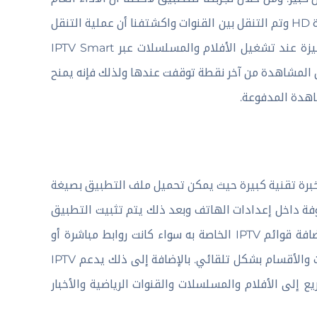
للتطبيق كان مستقر لحد كبير خاصة عند تشغيل البث بجودة بأعلى جودة HD وتم التنقل بين القنوات واكشتفنا أن عملية التنقل
تتم بسرعة جيدة مقارنة بالعديد من البدائل المنافسة. ويوفر تجربة مميزة عند تشغيل الأفلام والمسلسلات عبر IPTV Smart
مال المشاهدة من آخر نقطة توقفت عندها ولذلك فإنه يمنح
اهدة المدفوعة.
خبرة تقنية كبيرة حيث يمكن تحميل ملف التطبيق بصيغة
روفة داخل إعدادات الهاتف وبعد ذلك يتم تثبيت التطبيق
خلال ثوانى فقط. وبعد فتح التطبيق لأول مرة يستطيع المستخدم إضافة قوائم IPTV الخاصة به سواء كانت روابط مباشرة أو
في تحميل القنوات والأقسام بشكل تلقائي. بالإضافة إلى ذلك يدعم IPTV
سريع إلى الأفلام والمسلسلات والقنوات الرياضية والأخبار