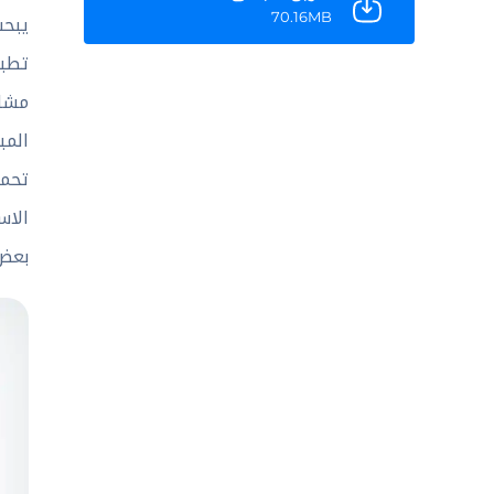
70.16MB
يبحث
المب
الاس
بعض 