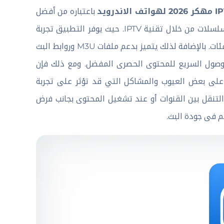
باعتباره من أفضل
تطبيقات تشغيل قنوات البث المباشر لكرة القدم وكذلك الأفلام والمسلسلات من خلال تقنية IPTV. حيث يوفر التطبيق تجربة
مشاهدة مجانية بجودة عالية وواجهة استخدام بسيطة تناسب جميع الفئات. بالإضافة لذلك يتميز بدعم ملفات M3U وروابط البث
للوصول السريع للمحتوى الحصرى المفضل. ومع ذلك فإن
لمجانية من IPTV Smart Player Pro APK تحتوي على بعض العيوب والمشاكل التي قد تؤثر على تجربة
لتنقل بين القنوات أو عند تشغيل المحتوى بجانب فرض
م فى جودة البث.