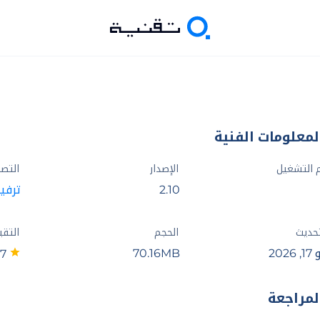
لمعلومات الفنية
 التشغيل
الإصدار
التص
2.10
ترفي
تحديث
الحجم
التقي
2026
70.16MB
3.7
لمراجعة