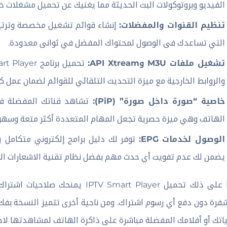
الفيديو وبروتوكولات البث الحديثة مما يغنيك عن تحميل مشغلات خارجية مثل VLC أو
تنظيم القنوات والمفضلات:
إنشاء قوائم تشغيل مخصصة وترتيب 
التي تساعدك فى الوصول لمحتواك المفضل في ثوانى معدودة.
تشغيل ملفات M3U وAPI Xtream:
والروابط الخارجية مع ميزة التحديث التلقائي للقوائم لضمان عمل ك
خاصية “صورة داخل صورة” (PiP):
تشاهد قناتك المفضلة في
الهاتف وهي ميزة حصرية تجعل المهام المتعددة أكثر متعة وسهول
الوصول لخدمات EPG:
توفر لك دليل برامج إلكتروني متكامل ي
يضمن لك عدم تفويت أي حدث مهم بفضل نظام تقنية الاشعارات الخ
بناءا على ذلك تحميل  Smart Player
فرة دون دفع أي رسوم اشتراك. ومن ناحية أخرى تتميز النسخة بف
ياتك أو أفلامك المفضلة مباشرة على ذاكرة الهاتف لمشاهدتها لاحقا