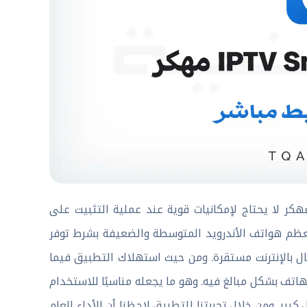
بات التشغيل الخاصة بتطبيق IPTV Smart Player Pro APK مهكر لا يحتاج لإمكانيات قوية عند عملية التثبيت على
معظم هواتف الأندرويد المتوسطة والضعيفة بشرط توفر
ال بالإنترنت مستقرة. ومن حيث استهلاك التطبيق فيما
اتف بشكل مبالغ فيه. وهو ما يجعله مناسبًا للاستخدام
ر. ومن خلال تجربتنا للتطبيق لاحظنا أن الأداء العام