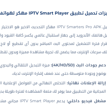
ميل تطبيق IPTV Smart Player مهكر لهواتف الاندرويد
تحميل IPTV Smarters Pro APK مهكر التحديث 
ل هاتفك الأندرويد إلى جهاز استقبال عالمي يكسر كافة القيود وال
رار فترة التشغيل لمحتوى البث المباشر بدون أى تقطيع أو لاج
ف سرعات الإنترنت مما يضمن لك تجربة مشاهدة مميزة وبدون تقطي
دعم جودات البث (4K/HD/SD):
ميزة التبديل التلقائي واليدوي
بوضوح وجودة متوسطة حتى عند ضعف إشارة الإنترنت لديك.
إزالة الإعلانات نهائيا:
التخلص النهائي من الفواصل الإعلانية ا
المجانية من التطبيق مما يوفر لك متعة المشاهدة لفترة طويلة بد
مشغل فيديو داخلي:
يدعم art Player