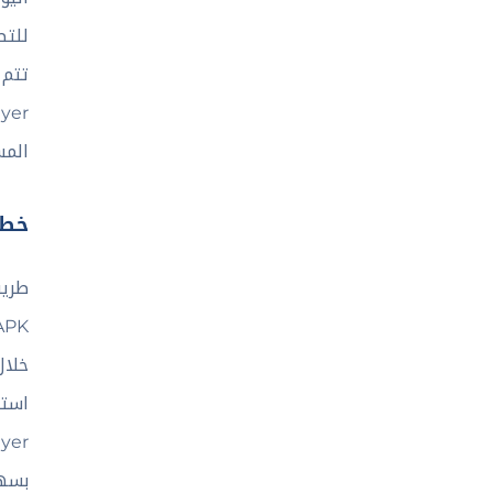
المس
خطوات 
طريق
استي
بسهو