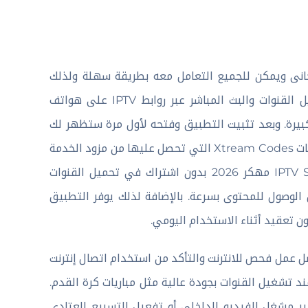
IPTV  هى اختيار ممتاز ومجانى ويمكن للجميع التعامل معه بطريقة سهلة ولذلك
يعتمد التطبيق كواحد من أفضل التطبيقات المستخدمة لتشغيل القنوات والبث المباشر عبر روابط IPTV على هواتف
كبيرة. وبعد تثبيت التطبيق وفتحه لأول مرة ستظهر لك
واجهة تطلب إضافة مصدر القنوات سواء من خلال رابط M3U أو بيانات Xtream Codes التي تحصل عليها من مزود الخدمة
الخاص بك. وبعد إدخال البيانات بشكل صحيح يبدأ IPTV Smart Player مهكر 2026 بدون اشتراك في تحميل القنوات
 الوصول للمحتوى بسرعة. بالإضافة لذلك يوفر التطبيق
 تعقيد أثناء الاستخدام اليومي.
ل أداء داخل IPTV Smart Player فمن الأفضل عمل فحص للانترنت والتأكد من استخدام اتصال إنترنت
 تشغيل القنوات بجودة عالية مثل مباريات كرة القدم.
 مشغل الفيديو الداخلي أو تفعيل التسريع العتادي