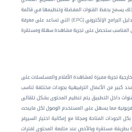
 ذلك يسمح بحفظ القنوات المفضلة وتنظيمها في قائمة
خاصة للوصول السريع إليها لاحقًا. كما تدعم بعض الإصدارات ميزة دليل البرامج الإلكتروني (EPG) التي تساعد على معرفة
شكل المناسب ستحصل على تجربة مشاهدة سهلة ومستقرة
تدعم المشغلات الخارجية تجربة مميزة لمشاهدة الأفلام والمسلسلات على
يل مكتبات VOD التي تحتوي على عدد كبير من الأعمال الترفيهية بجودات مختلفة تناسب
 القنوات داخل التطبيق يتم تنظيم المحتوى بشكل تلقائى
فزيونية مما يسهل على المستخدم الوصول لكل مايبحث
 الجودات المتاحة ومجانا مع إمكانية اختيار السيرفر
ة بطريقة مستقرة وبالأخص عند متابعة المحتوى لفترات