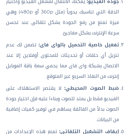
جودة الفيديو:
يمكنك الانتقال لمشغل الفيديو واختيار
الدقة التي تناسبك يدوياً (مثل 360p أو 480p) وهي
ميزة تمنع من رفع الجودة بشكل تلقائى عند تحسن
سرعة الإنترنت بشكل مفاجئ.
تفعيل خاصية التحميل بالواى فاى:
تضمن لك عدم
تنزيل أي حلقات أو تحديثات للمحتوى أوفلاين إلا عند
الاتصال بشبكة واى فاى مما يحمي سعة باقة الموبايل
إنترنت من النفاذ السريع غير المتوقع.
ضبط الصوت المحيطي:
لا يقتصر الاستهلاك على
الفيديو فقط بل يمتد للصوت وبناءا عليه فإن اختيار جودة
الصوت بدلاً من الفائقة يساهم في توفير كميات إضافية
من البيانات.
إيقاف التشغيل التلقائي:
تمنع هذه الإعدادات من