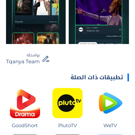
بواسطة
Tqanya Team
تطبيقات ذات الصلة
GoodShort
PlutoTV
WeTV