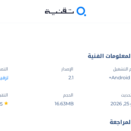
لمعلومات الفنية
 التشغيل
الإصدار
التص
Android 
2.1
ترفي
تحديث
الحجم
التقي
20
16.63MB
5
لمراجعة