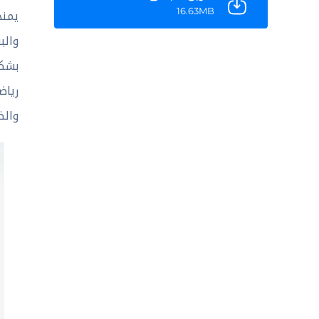
16.63MB
يمن
والب
بشكل
رياض
والض