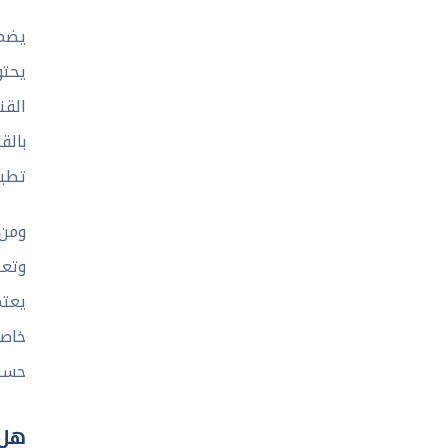
يحتو
القن
بالق
تطبي
وتعل
يعتم
خاصي
حسب 
هل يعمل 