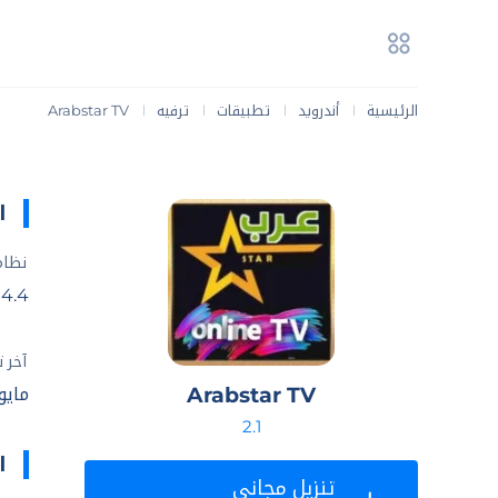
الرئيسية
أندرويد
تطبيقات
ترفيه
Arabstar TV
|
|
|
|
ا
نظام
4.4+
آخر 
Arabstar TV
مايو 25, 26
2.1
ا
تنزيل مجاني