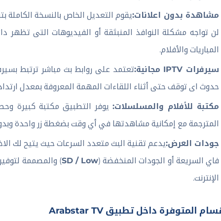
مشاهدة بدون اعلانات:
يقوم التعديل الخاص بالنسخة الكاملة بت
لن تواجه مشكلة النوافذ المنبثقة أو الفيديوهات التى تظهر د
المباريات والأفلام.
سيرفرات IPTV مجانية:
تعتمد على روابط بث مباشر ترتبط بسير
حدوث اى توقف حتى أثناء اللقاءات المهمة المعروفة بمعدل ارتداد ك
مكتبة للأفلام والمسلسلات:
يوفر التطبيق مكتبة كبيرة وحصري
المترجمة مع إمكانية مشاهدتها في أي وقت بضغطة زر واحدة وبدو
جودات العرض:
يدعم تقنية البث متعدد السرعات حيث يتيح لك الاختي
فاي السريعة أو الجودات المنخفضة (
SD / Low
) والمصممة لتوفير
الإنترنت.
سام المتوفرة داخل تطبيق Arabstar TV