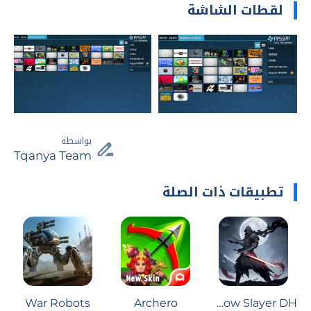
لقطات الشاشة
بواسطة
Tqanya Team
تطبيقات ذات الصلة
War Robots
Archero
Shadow Slayer DH