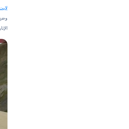
لايت
الإث