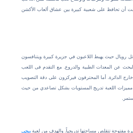
مع كل مباراة. وتمكنت لعبة فري فاير الهندية APK بدون نت أن تحافظ على شعبية كبيرة بين عشاق ألعاب الأكشن
اتل رويال حيث يهبط اللاعبون في جزيرة كبيرة ويتنافسون
البحث عن المعدات الطبية والدروع. مع التقدم فى اللعب
ارج الدائرة. أما المحترفون فيركزون على دقة التصويب
ن مميزات اللعبة تدريج المستويات بشكل تصاعدي من حيث
تمر.
ببجى