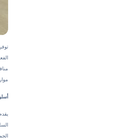
توفر
الفع
مناف
موار
أسلو
السا
الجم