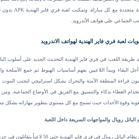
تجربة متجددة 
عب الجماعي على هواتف الأندرويد.
يات لعبة فري فاير الهندية لهواتف الاندرويد
د طريقة اللعب في فري فاير الهندية التحديث الجديد على أسلوب الب
جل البقاء ويبدأ اللاعبين بفهم أساسيات الهبوط ثم جمع الأسلحة و
مون قراءة المنطقة الآمنة والتحرك بشكل استراتيجي لتجنب الموت خ
خدام الغطاء بذكاء والتنسيق مع الفريق في الأوضاع الجماعية. وم
وبة وقوة الأحداث حيث تسمح مع كل مستوى بتطوير مهاراته بشكل مس
 الباتل رويال والمواجهات السريعة داخل اللعبة
لباتل رويال في فري فاير الهندية حتى 50 لاعباً يتقاتلون في جزيرة مفتوحة تتقلص مساحتها تدريجياً. والهدف من لعبة