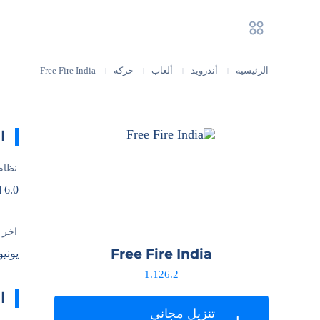
الرئيسية
أندرويد
ألعاب
حركة
Free Fire India
|
|
|
|
ا
نظام
 6.0+
آخر 
Free Fire India
يونيو 26, 26
1.126.2
ا
تنزيل مجاني