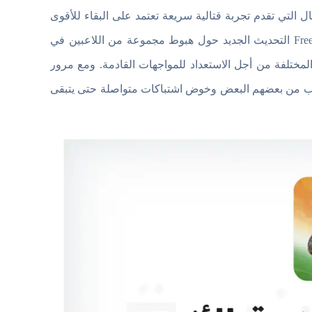
لعاب الباتل رويال التي تقدم تجربة قتالية سريعة تعتمد على البقاء للأقوى
داخل ساحات معارك مليئة بالمنافسة والتحديات. وتدور فكرة Free Fire India التحديث الجديد حول هبوط مجموعة من اللاعبين في
مختلفة من أجل الاستعداد للمواجهات القادمة. ومع مرور
قتراب من بعضهم البعض وخوض اشتباكات متواصلة حتى يتبقى