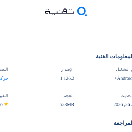
لمعلومات الفنية
 التشغيل
الإصدار
التصن
Android
1.126.2
حركة
تحديث
الحجم
التقيي
20
523MB
0
لمراجعة