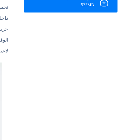
523MB
جزير
الوق
لاعب