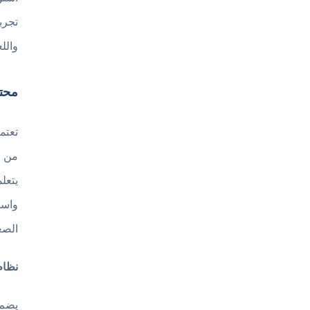
والل
محتو
تعتم
من أ
يتعل
واست
الصع
نظام
يضم نظام ا