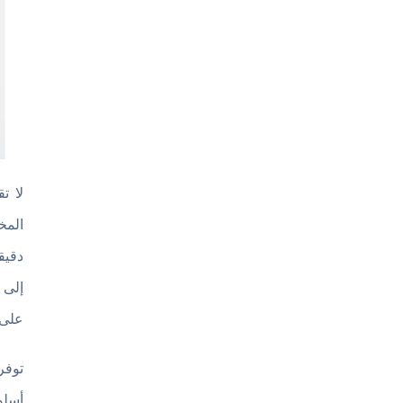
لا ت
المخ
دقيق
إلى 
على 
أسلو