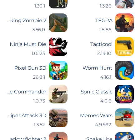
1.30.1
1.3.26
The Walking Zombie 2
TEGRA
3.56.0
1.8.85
Ninja Must Die
Tacticool
1.0.125
2.14.10
Pixel Gun 3D
Worm Hunt
26.8.1
4.16.1
Warzone Commander
Sonic Classic
1.0.73
4.0.6
Sniper Attack 3D
Memes Wars
1.3.52
4.9.992
Shadow fighter 2
Snake Lite