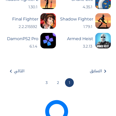
1.30.1
4.35.1
Final Fighter
Shadow Fighter
2.2.215592
1.79.1
DamonPS2 Pro
Armed Heist
6.1.4
3.2.13
السابق
التالي
3
2
1