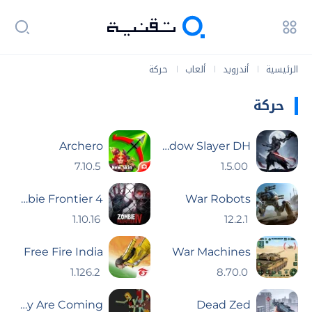
الرئيسية
أندرويد
ألعاب
حركة
|
|
|
حركة
Archero
Shadow Slayer DH
7.10.5
1.5.00
Zombie Frontier 4
War Robots
1.10.16
12.2.1
Free Fire India
War Machines
1.126.2
8.70.0
They Are Coming
Dead Zed