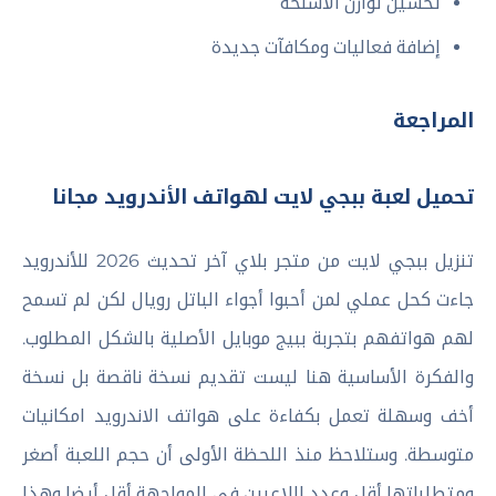
تحسين توازن الأسلحة
إضافة فعاليات ومكافآت جديدة
المراجعة
تحميل لعبة ببجي لايت لهواتف الأندرويد مجانا
تنزيل ببجي لايت من متجر بلاي آخر تحديث 2026 للأندرويد
جاءت كحل عملي لمن أحبوا أجواء الباتل رويال لكن لم تسمح
لهم هواتفهم بتجربة ببيج موبايل الأصلية بالشكل المطلوب.
والفكرة الأساسية هنا ليست تقديم نسخة ناقصة بل نسخة
أخف وسهلة تعمل بكفاءة على هواتف الاندرويد امكانيات
متوسطة. وستلاحظ منذ اللحظة الأولى أن حجم اللعبة أصغر
ومتطلباتها أقل وعدد اللاعبين في المواجهة أقل أيضا وهذا