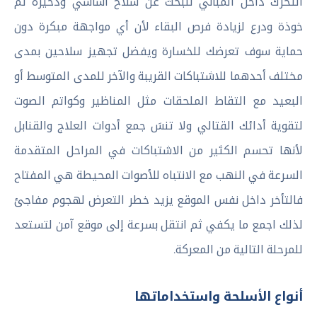
التحرك داخل المباني للبحث عن سلاح أساسي وذخيرة ثم
خوذة ودرع لزيادة فرص البقاء لأن أي مواجهة مبكرة دون
حماية سوف تعرضك للخسارة ويفضل تجهيز سلاحين بمدى
مختلف أحدهما للاشتباكات القريبة والآخر للمدى المتوسط أو
البعيد مع التقاط الملحقات مثل المناظير وكواتم الصوت
لتقوية أدائك القتالي ولا تنسَ جمع أدوات العلاج والقنابل
لأنها تحسم الكثير من الاشتباكات في المراحل المتقدمة
السرعة في النهب مع الانتباه للأصوات المحيطة هي المفتاح
فالتأخر داخل نفس الموقع يزيد خطر التعرض لهجوم مفاجئ
لذلك اجمع ما يكفي ثم انتقل بسرعة إلى موقع آمن لتستعد
للمرحلة التالية من المعركة.
أنواع الأسلحة واستخداماتها