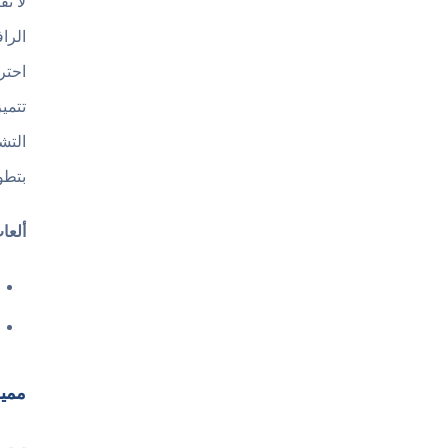
لا ت
الرا
احتر
تتمي
التش
بتطو
ألعا
مميزات تحميل  4