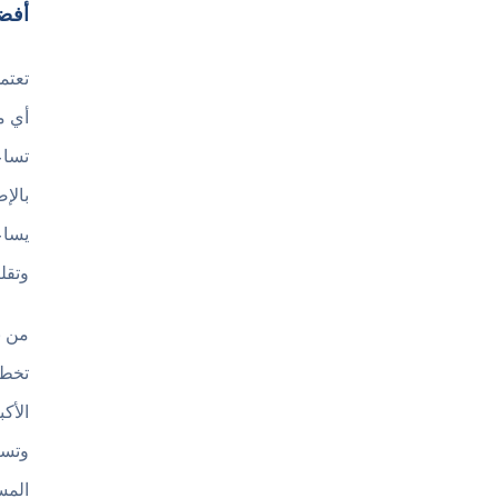
أفضل
تعتم
أي م
تساع
بالإ
يساع
وتقلي
من ن
تخطي
الأك
وتسب
المس