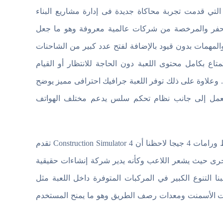
عاب المحاكاة الواقعية التي قدمت تجربة محاكاة جديدة فى إدارة مشاريع البناء
للحفر والمرخصة من شركات عالمية معروفة وهو ما جعل
والمهمات بدون قيود بالإضافة لفتح عدد كبير من الشاحنات
تاع بكامل محتوى اللعبة دون الحاجة للانتظار أو القيام
. وعلاوة على ذلك توفر اللعبة جرافيك احترافى مميز يوضح
 العمل إلى جانب نظام تحكم سلس يدعم مختلف الهواتف
من خلال تجربتنا للعبة على هاتف شاومى اصدار اندرويد 12 بمعالج متوسط ورامات 4 جيجا لاحظنا أن Construction Simulator 4 تقدم
خرى حيث يشعر اللاعب وكأنه يدير شركة إنشاءات حقيقية
ا التنوع الكبير في المركبات المتوفرة داخل اللعبة مثل
طات الأسمنت ومعدات رصف الطريق وهو ما يمنح المستخدم