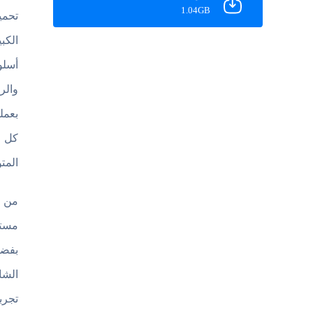
1.04GB
الكب
أسلو
والر
بعمل
كل ا
المت
مستو
بفضل
الشا
تجرب