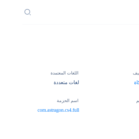
يف
اللغات المعتمدة
اة
لغات متعددة
م
اسم الحزمة
com.astragon.cs4.full