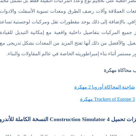
قتصر اللعبة على تحجيم نوع وعدد المركبات الثقيلة فقط بل تشمل مج
فعات العملاقة وآلات رصف الطرق ومعدات تسوية الأسفلت والادوا
افي. بالإضافة إلى ذلك يوجد مقطورات نقل ومركبات لوجستية تساعد ع
ز جميع المركبات بتفاصيل داخلية واقعية مع إمكانية التبديل للقيادة 
غيل. والأفضل من ذلك أنها تفتح المزيد من المعدات بشكل تدريجى مع
ر مستمر أثناء بناء إمبراطوريته الخاصة في عالم المقاولات والبناء.
ب محاكاة مهكرة
شاحنة المحاكاة أوروبا 2 مهكرة
Truckers of Europe 3 مهكرة
Construction Simulator النسخة الكاملة للأندرويد