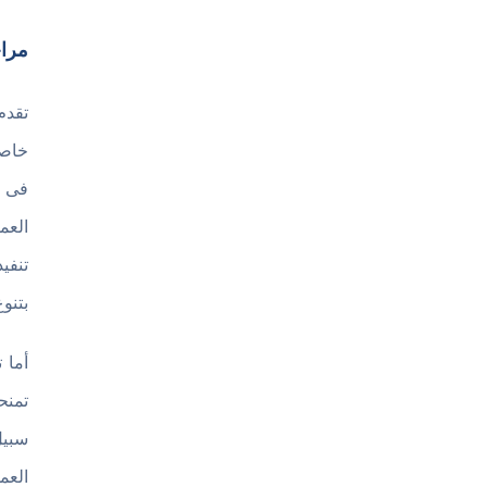
مراجعة حول ulator 4
خاصة
فى ن
العم
تنفي
بتنوع
تمنح
سبيل
العم