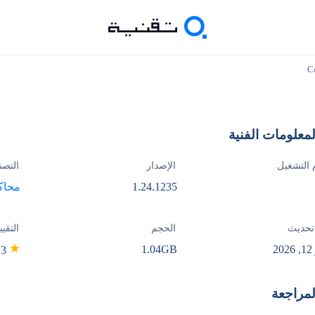
C
لمعلومات الفنية
 التشغيل
الإصدار
التصن
1.24.1235
محاك
تحديث
الحجم
التقيي
2
1.04GB
3
لمراجعة