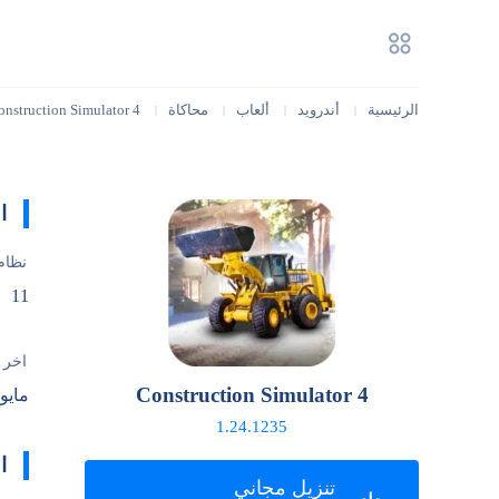
الرئيسية
أندرويد
ألعاب
محاكاة
onstruction Simulator 4
|
|
|
|
ا
نظام
11
آخر 
Construction Simulator 4
مايو 12, 026
1.24.1235
ا
تنزيل مجاني