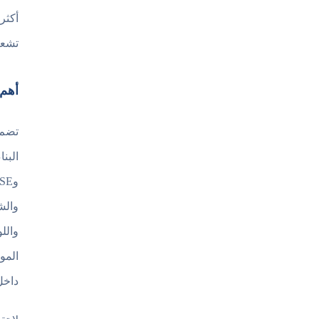
أكثر
تشعر
أهم الم
والش
والل
المو
داخل