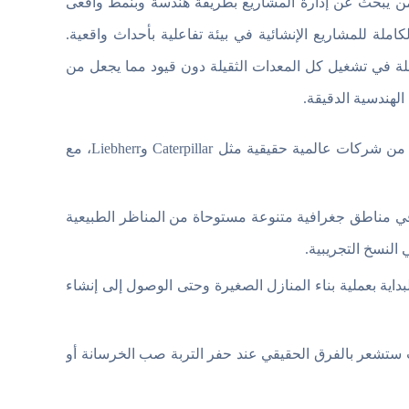
Construction S المحطة النهائية لكل من يبحث عن إدارة المشاريع بطريقة هندسة وبنمط واقعى
املة للمشاريع الإنشائية في بيئة تفاعلية بأحداث واقعية.
ملة في تشغيل كل المعدات الثقيلة دون قيود مما يجعل من
لهندسية الدقيقة.
تمنحك الوصول لأكثر من 80 آلية ومعدة من شركات عالمية حقيقية مثل Caterpillar وLiebherr، مع
مناطق جغرافية متنوعة مستوحاة من المناظر الطبيعية
النسخ التجريبية.
شائي متنوع والبداية بعملية بناء المنازل الصغيرة وحتى الوصول إلى إنشاء
ث ستشعر بالفرق الحقيقي عند حفر التربة صب الخرسانة أو