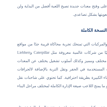
أعلى وفتح معدات جديدة تصبح اللعبة أفضل من البداية ولن
صعوبتها بشكل تصاعدى.
متنوعة من المعدات والمركبات التي تمنحك تجربة محاكاة قريبة جدًا من مواقع
البناء الحقيقية. وتوفر لك مايقرب من 80 مركبة وآلة بناء مرخصة رسميًا من شركات عالمية معروفة مثل Caterpillar وLiebherr
لك تصميم مختلف ومميز وكذلك أسلوب تشغيل يختلف عن المعدات
المستخدمة في الحفر ونقل التربة بالإضافة لالجرافات
اء الكبيرة بطريقة احترافية. كما تحتوي على شاحنات نقل
ا يمنح اللاعب صيغة الإدارة الكاملة لمختلف مراحل البناء