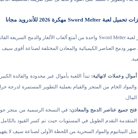
ل لعبة Sword Melter مهكرة 2026 للأندرويد مجانا
تعتبر لعبة Sword Melter واحدة من أمتع ألعاب الألغاز والدمج
صهر ودمج العناصر الكيميائية والمعادن المختلفة لصناعة أقوى سيف 
بة.
أموال وعملات لانهائية:
تبدأ اللعبة بأموال غير محدودة والفائدة الكب
والمواد الخام من المتجر والقيام بعملية التطوير المستمرة لدرجة ح
المال.
فتح جميع عناصر الدمج والمعادن:
في النسخة الرسمية من متجر جوجل ت
المتقدمة التقدم الطويل في المستويات حيث تم كسر القيود بالكامل ع
مثل التيتانيوم والمواد السحرية من اللحظة الأولى لصناعة سيف لا يقهر