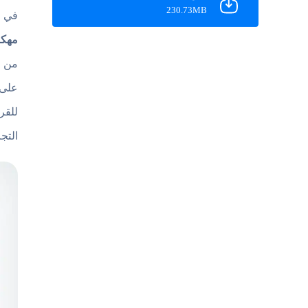
230.73MB
في ا
مهكر
من و
على 
للقر
التج