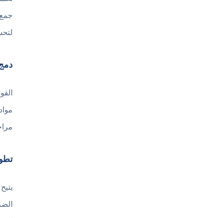
جمع 
لتحس
دمج 
مواد
مراح
تطوير
الضر