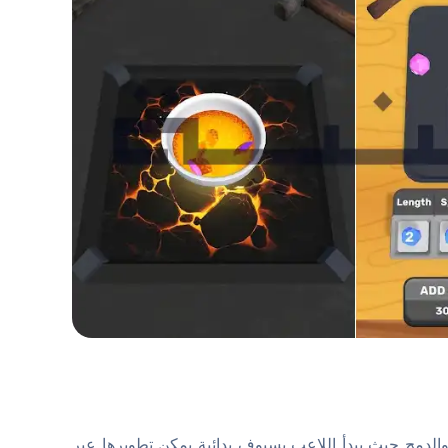
مج حيث يبدأ اللاعب بسيوف بدائية يمكن تطويرها عبر