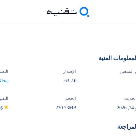
لمعلومات الفنية
 التشغيل
الإصدار
التصن
63.2.0
محاك
تحديث
الحجم
التقيي
20
230.73MB
3.6
لمراجعة