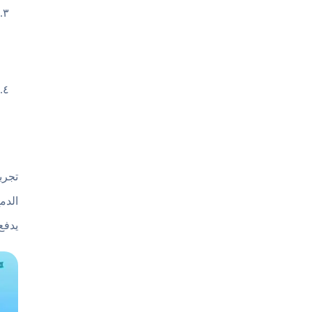
الدم
يدفع