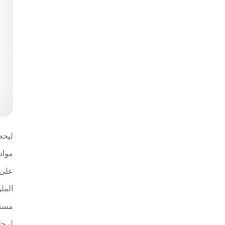
ليحص
مواد
على 
المل
مستم
لرحل