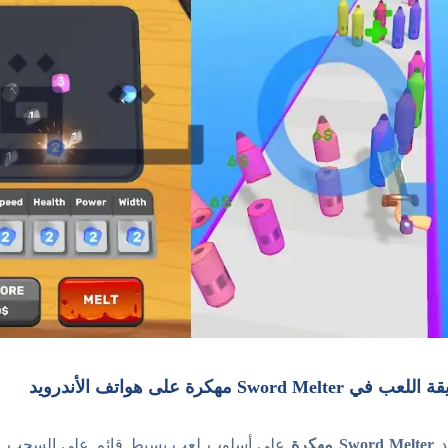
 في Sword Melter مهكرة على هواتف الأندرويد
د
Sword Melter مهكرة
على أسلوب لعب بسيط قائم على السحب والد