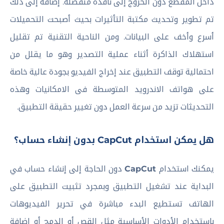
داخل المقطع دون الخروج إلى نافذة منفصلة. إضافة إلى ذلك
تم تطوير وتحديث مكتبة التأثيرات بحيث أصبحت التحميلات
أسرع وأخف على البيانات. ومن الناحية التقنية تم تقليل
استهلاك الذاكرة أثناء عملية التصدير وهو ما يقلل من
احتمالية توقف التطبيق عند إخراج الفيديو بجودة عالية خاصة
على هواتف الاندرويد المتوسطة فى الامكانيات وهذه
التحديثات تزيد من سرعة العمل دون تغيير حقيقة التطبيق.
هل يمكن استخدام CapCut بدون إنشاء حساب؟
يمكنك استخدام
CapCut
دون الحاجة إلى إنشاء حساب في
البداية عند تشغيل التطبيق وبمجرد تثبيت التطبيق على
الهاتف تستطيع البدء مباشرة في تحرير الفيديوهات
باستخدام الأدوات الأساسية مثل القص أو الدمج أو إضافة