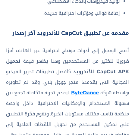
توليد فيديوهات بالذكاء الاصطناعي.
إضافة قوالب ومؤثرات احترافية جديدة.
مقدمه عن تطبيق CapCut للأندرويد آخر إصدار
أصبح الوصول إلى أدوات مونتاج احترافية عبر الهاتف أمرًا
ضروريًا للكثير من المستخدمين وهنا يظهر قيمة
تحميل
CapCut APK للأندرويد
كأفضل تطبيقات تحرير الفيديو
المجانية التى يقدمها متجر جوجل بلاي. وقد تم تطويره
بواسطة شركة
ByteDance
ليقدم تجربة متكاملة تجمع بين
سهولة الاستخدام والإمكانيات الاحترافية داخل واجهة
منظمة تناسب مختلف مستويات الخبرة. وتقوم فكرة التطبيق
على تمكين المستخدم من تحويل اللقطات العادية إلى
مقاطع فيديو عالية الجودة من خلال مجموعة متميز وهى