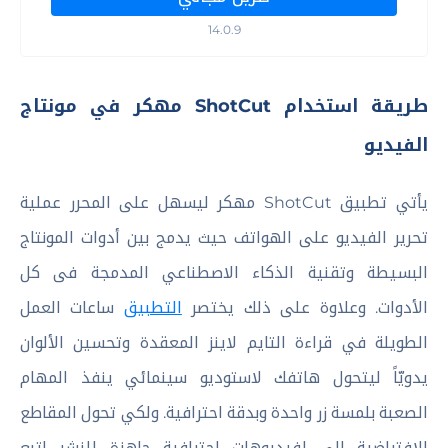
14.0.9
طريقة استخدام ShotCut مهكر في مونتاج
الفيديو
يأتي تطبيق ShotCut مهكر ليسهل على المحرر عملية
تحرير الفيديو على الهواتف حيث يدمج بين أدوات المونتاج
البسيطة وتقنية الذكاء الاصطناعي المدمجة فى كل
الأدوات. وعلاوة على ذلك يختصر
التطبيق
ساعات العمل
الطويلة في قراءة التايم لاينز المعقدة وتحسين الألوان
يدويّاً ليتحول هاتفك لاستوديو سينمائي ينفذ المهام
الصعبة بلمسة زر واحدة وبدقة احترافية. ولكي تحول المقاطع
الافتراضية إلى لفيديوهات احترافية جاهزة للنشر اتبع