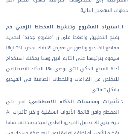
خطوات التشغيل التالية:
استيراد المشروع وتنشيط المخطط الزمني
: قم
بفتح التطبيق واضغط على زر “مشروع جديد” لتحديد
مقاطع الفيديو والصور من معرض هاتفك. بمجرد اختيارها
سيقوم بترتيبها على التايم لاين وهنا يمكنك استخدام
أداة القطع الذكي التي يوصي بها الذكاء الاصطناعي
للتخلص من الفراغات واللحظات الصامتة في الفيديو
بشكل تلقائي.
تأثيرات ومحسنات الذكاء الاصطناعي:
انقر على
المقطع وافرز قائمة الأدوات السفلية واختر تأثيرات AI
حيث يتيح لك تحويل الفيديو العادي لفيديو مختلف تماما
بفكرة الأنمي أو إضافة إضاءة نيون تتبع حركة جسدك في