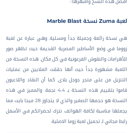
أفضل هذه النسخ وأشهرها:-
لعبة Zuma نسخة Marble Blast
هي نسخة رائعة وجميلة جداً ومسلية. وهي عبارة عن لعبة
زووما في وضع الأساطير المصرية القديمة حيث تظهر صور
للأهرامات والنقوش الفرعونية في كل مكان. هذه النسخة من
اللعبة مشهورة جداً حيث أنها حققت الملايين من عمليات
التنزيل من على متجر جوجل بلاى. كما أن النقاد واللاعبون
قاموا بتقييم هذه النسخة بـ 4.4 نجمة. والمميز في هذه
النسخة هو حجمها الصغير والذي لا يتجاوز 28 ميجا بايت مما
يجعلها مناسبة لكافة الهواتف. نترك لحضراتكم في الأسفل
رابط مجاني لـ تحميل لعبة زوما الاصلية.