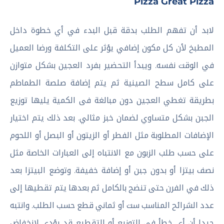
Pizza Great Pizza
لابد أن تفهم الطلب بدقة قبل البدء في أي خطوة داخل
المطبخ لأن كل مكون إضافي يؤثر على التكلفة ورضا العميل
في الوقت نفسه. ويبدأ التحضير بفرد العجين بشكل متوازن
على كامل سطح الصينية ثم يتم إضافة صلصة الطماطم
بطريقة تغطي العجين دون مبالغة فى الكمية يليها توزيع
الجبن بشكل متساوي لضمان خبز مثالي. بعد ذلك يتم اختيار
الإضافات المطلوبة مثل الفطر أو الزيتون أو البصل أو اللحوم
على حسب طلب الزبون مع الانتباه إلى العبارات الخاصة مثل
نصف بيتزا أو بدون جبن أو إضافة خفيفة. وتوضع البيتزا بعد
ذلك في الفرن حتى تنضج بالكامل ثم بعدها يتم تقطيها إلى
عدد الشرائح المناسب ست أو ثماني قطع حسب الطلب. وانتبه
جيدا أن أي خطأ في التوزيع أو التقطيع قد يؤدي لانخفاض