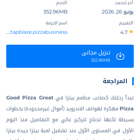
آخر تحديث
الحجم
يونيو 26, 2026
352.96MB
التقييم
اسم الحزمة
com.tapblaze.pizzabusiness
4.7
تنزيل مجاني
352.96MB
المراجعة
تبدأ رحلتك كصاحب مطعم بيتزا في
Good Pizza Great
Pizza
مهكرة لهواتف الاندرويد (أموال غيرمحدودة) بخطوات
بسيطة لكنها تحتاج لتركيز عالي مع التفاصيل منذ اليوم
الأول. في المستوى الأول عند تشغيل لعبة بيتزا جيدة بيتزا