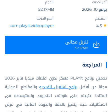
آخر تحديث
الحجم
يونيو 10, 2026
52.17MB
التقييم
اسم الحزمة
com.playit.videoplayer
4.5
تنزيل مجاني
52.17MB
المراجعة
تحميل برنامج PLAYit مهكر بدون اعلانات ميديا فاير 2026
مجانا من أفضل
برامج تشغيل الفيديو
والمقاطع الصوتية
المتاحة تثبيته على هواتف الاندرويد والمتوسطة فى
الامكانيات. حيث يتميز بالدقة والجودة العالية في عرض