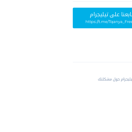
ابعنا علي تيليجرام
https://t.me/Tqanya_Fre
يليجرام حول مشكلتك