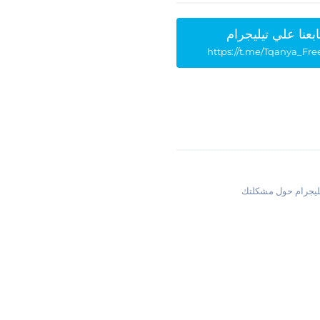
ابعنا علي تيليجرام
https://t.me/Tqanya_Fre
يليجرام حول مشكلتك