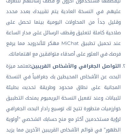
ليقطفها مستخدمون آخرون أو قطف رسائلهم للتعرف
عليهم. في النسخة العادية يتم تقييدك بعدد محدد
وقليل جداً من المحاولات اليومية بينما تحصل على
صلاحية كاملة لتعليق وقطف الرسائل على مدار الساعة
عند تحميل تطبيق MiChat مهكر للأندرويد مما يرفع
فرصك في العثور على أصدقاء متوافقين مع اهتماماتك.
التواصل الجغرافي والأشخاص القريبين:
تعتمد ميزة
البحث عن الأشخاص المحيطين بك جغرافياً في النسخة
المجانية على نطاق محدود وطريقة تحديث بطيئة
للبيانات. وعند تفعيل النسخة البريميوم يمنحك التطبيق
خوارزميات متطورة تتيح لك توسيع رادار البحث الجغرافي
لرؤية مستخدمين أكثر مع منح حسابك الشخصي “أولوية
الظهور” في قوائم الأشخاص القريبين الآخرين مما يزيد