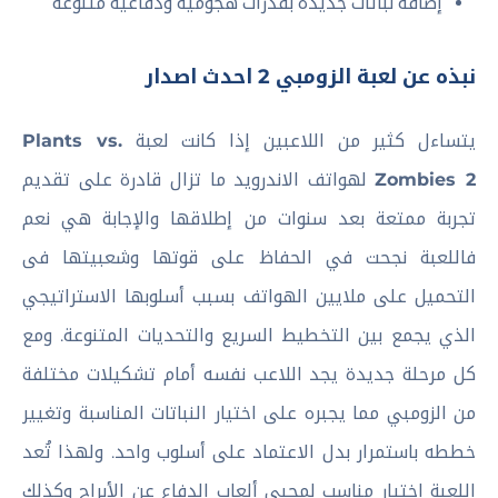
إضافة نباتات جديدة بقدرات هجومية ودفاعية متنوعة
نبذه عن لعبة الزومبي 2 احدث اصدار
يتساءل كثير من اللاعبين إذا كانت لعبة
Plants vs.
Zombies 2
لهواتف الاندرويد ما تزال قادرة على تقديم
تجربة ممتعة بعد سنوات من إطلاقها والإجابة هي نعم
فاللعبة نجحت في الحفاظ على قوتها وشعبيتها فى
التحميل على ملايين الهواتف بسبب أسلوبها الاستراتيجي
الذي يجمع بين التخطيط السريع والتحديات المتنوعة. ومع
كل مرحلة جديدة يجد اللاعب نفسه أمام تشكيلات مختلفة
من الزومبي مما يجبره على اختيار النباتات المناسبة وتغيير
خططه باستمرار بدل الاعتماد على أسلوب واحد. ولهذا تُعد
اللعبة اختيار مناسب لمحبي ألعاب الدفاع عن الأبراج وكذلك