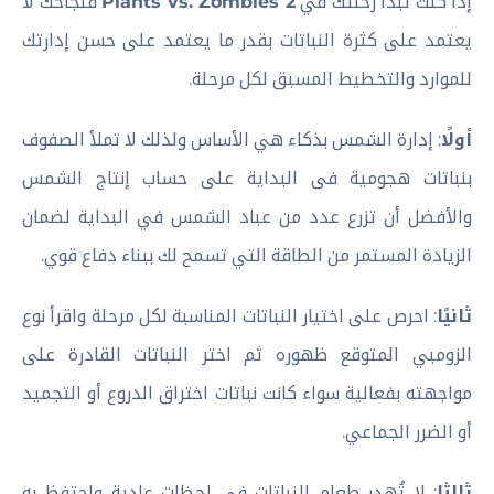
إذا كنت تبدأ رحلتك في
Plants vs. Zombies 2
فنجاحك لا
يعتمد على كثرة النباتات بقدر ما يعتمد على حسن إدارتك
للموارد والتخطيط المسبق لكل مرحلة.
أولًا
: إدارة الشمس بذكاء هي الأساس ولذلك لا تملأ الصفوف
بنباتات هجومية فى البداية على حساب إنتاج الشمس
والأفضل أن تزرع عدد من عباد الشمس في البداية لضمان
الزيادة المستمر من الطاقة التي تسمح لك ببناء دفاع قوي.
ثانيًا
: احرص على اختيار النباتات المناسبة لكل مرحلة واقرأ نوع
الزومبي المتوقع ظهوره ثم اختر النباتات القادرة على
مواجهته بفعالية سواء كانت نباتات اختراق الدروع أو التجميد
أو الضرر الجماعي.
ثالثا
: لا تُهدر طعام النباتات في لحظات عادية واحتفظ به