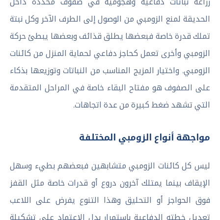
زراعة نباتات دفاعية وهجومية في صفوف محددة داخل
الحديقة لمنع الزومبي من الوصول إلى الطرف الآخر وكل نبتة
تملك قدرة خاصة فبعضها يطلق قذائف وبعضها يبطئ حركة
الزومبي وأخرى تعمل كحاجز دفاعي لحماية المنزل من كائنات
الزومبي. واختيار المزيج المناسب من النباتات وتوزيعها بذكاء
على الصفوف هو مفتاح البقاء خاصة في المراحل المتقدمة
التي تشهد ضغط كبيرة من عدة اتجاهات.
مواجهة أنواع الزومبي المختلفة
ليس كل كائنات الزومبي متشابهين فبعضهم بطيء وسهل
الإيقاف بينما يمتلك آخرون دروع أو قدرات خاصة مثل القفز
فوق الحواجز أو التحليق وهذا التنوع يفرض على اللاعب
تعديل خطته الدفاعية باستمرار بدل الاعتماد على تشكيلة