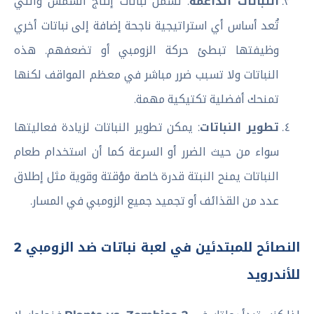
النباتات الداعمة
: تشمل نباتات إنتاج الشمس والتي
تُعد أساس أي استراتيجية ناجحة إضافة إلى نباتات أخري
وظيفتها تبطئ حركة الزومبي أو تضعفهم. هذه
النباتات ولا تسبب ضرر مباشر في معظم المواقف لكنها
تمنحك أفضلية تكتيكية مهمة.
تطوير النباتات
: يمكن تطوير النباتات لزيادة فعاليتها
سواء من حيث الضرر أو السرعة كما أن استخدام طعام
النباتات يمنح النبتة قدرة خاصة مؤقتة وقوية مثل إطلاق
عدد من القذائف أو تجميد جميع الزومبي في المسار.
النصائح للمبتدئين في لعبة نباتات ضد الزومبي 2
للأندرويد