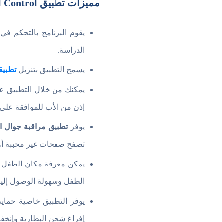
مميزات تطبيق ESET Parental Control
يقوم البرنامج بالتحكم ف
الدراسة.
يسمح التطبيق بتنزيل
تطبيق
يمكنك من خلال التطبيق ع
إذن من الأب للموافقة على ت
يوفر
تطبيق مراقبة جوال ا
تصفح صفحات غير محببة أو و
يمكن معرفة مكان الطفل من
الطفل وسهولة الوصول إليه
يوفر التطبيق خاصية حماية
إفراغ شحن البطارية وإنخف