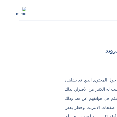
رويد
ديد لطفلك، يراودك بعض القلق حول المحتوى الذي قد يشاهده
ب له الكثير من الأضرار. لذلك
كم في هواتفهم عن بعد وذلك
وى صفحات الانترنت وحظر بعض
مواقع. وفيما يلي نعرض لحضراتكم افضل 5 برامج لمراقبة أطفالكم وتتبع أجهزتهم في أي