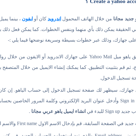
 جديد مجانا
من خلال الهاتف المحمول
اندرويد
كان أو
ايفون
، بينما يمي
وفي الحقيقة يمكن ذلك بأي منهما وبنفس الخطوات. كما يمكن فعل ذلك 
 على جهازك، وذلك عبر خطوات بسيطة وسريعة نوضحها فيما يلي :-
في البداية قم بتحميل تطبيق ياهو ميل Yahoo Mail على جهازك الاندرويد أو ا
 ثم قم بتثبيت التطبيق. كما يمكنك إنشاء الايميل من خلال المتصفح با
ة تسجيل الدخول.
ى جهازك، سيظهر لك صفحة تسجيل الدخول إلى حساب الياهو. إن كا
بالنقر على تسجيل الدخول Sign in وأدخل عنوان البريد الإلكتروني وكلمة المرور ال
Si للبدء في
انشاء ايميل ياهو عربي مجانا
.
فحة السابقة، قم بإدخال الاسم الاول First name والاسم الأخير Surname.
ثم أدخل عنوان البريد الإلكتروني Email address والذي تود استخدامه للحساب