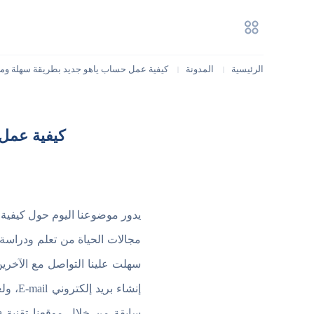
الرئيسية
المدونة
كيفية عمل حساب ياهو جديد بطريقة سهلة ومج
|
|
كيفية عمل
يدور موضوعنا اليوم حول كيفية
مجالات الحياة من تعلم ودراسة و
سهلت علينا التواصل مع الآخري
سابقة من خلال موقعنا تقنية Tqanya عن كيفية