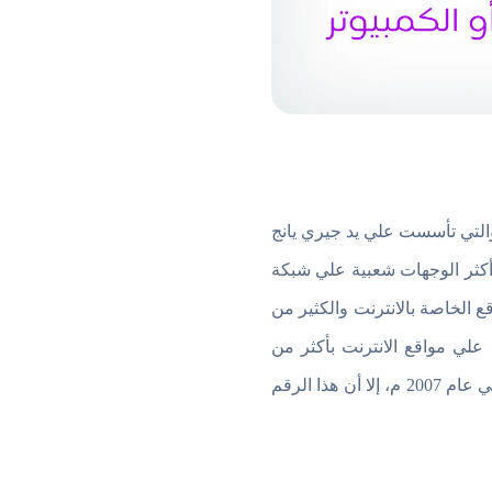
التي تأسست علي يد جيري يانج
انفورد في يناير من العام 1995 م. وموقع ياهو من أكثر الوجهات شعبية علي شبكة
 الخاصة بالانترنت والكثير من
 علي مواقع الانترنت بأكثر من
130مليون زائر شهرياً. كما أن الشركة المطورة للموقع (شركة ياهو) حازت على 3.4 مليار زيارة يومياً في عام 2007 م، إلا أن هذا الرقم