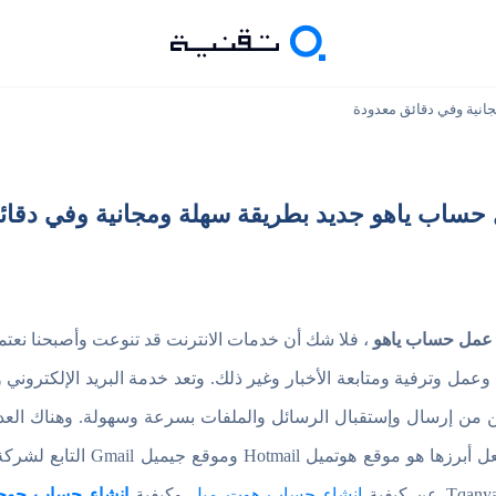
انية وفي دقائق معدودة
 حساب ياهو جديد بطريقة سهلة ومجانية وفي دقائ
عمل حساب ياهو
، فلا شك أن خدمات الانترنت قد تنوعت وأصبحنا نع
عمل وترفية ومتابعة الأخبار وغير ذلك. وتعد خدمة البريد الإلكتروني
ن من إرسال وإستقبال الرسائل والملفات بسرعة وسهولة. وهناك العدي
إنشاء بريد إلكتروني E-mail، ولعل أب
انشاء حساب هوت ميل
وكيفية
انشاء حساب جوج