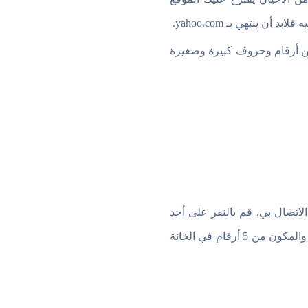
ينتهي بـ yahoo.com.
لتخمين مؤلفة من أرقام وحروف كبيرة وصغيرة
لاتصال بي. قم بالنقر على أحد
الخيارين ليأتيك رمز التحقق على رقم الهاتف الذي أدخلته مسبقاً، ومن ثم قم بإدخال رمز التحقق والمكون من 5 أرقام في الخانة