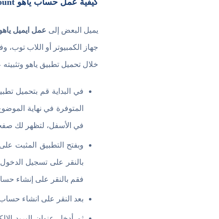
كيفية عمل حساب ياهو Create a yahoo account ؟
يميل البعض إلى
عمل ايميل ياهو
جهاز الكمبيوتر أو اللاب توب، 
خلال تحميل تطبيق ياهو وتثبيته
المتوفرة في نهاية الموضوع،
في الأسفل، لتظهر لك صفح
وبفتح التطبيق المثبت عل
فقم بالنقر على إنشاء حساب جديد gn up
بعد النقر على انشاء حساب جديد في الص