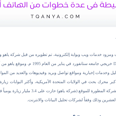
مزود خدمات ويب وبوابة إلكترونية، تم تطويره من قبل شركة ياهو و
JerryYang وديفيد فايلو DavidFilo خريجي جامعه ست
يل وخدمات إخبارية ومواقع تواصل وبريد وفيديوهات والعديد من المواقع
كبر محرك بحث في الولايات المتحدة الأمريكية، وأكثر البوابات زيارة
عشرين وذلك وفقاً لشركات تحليل البيانات والانترنت.