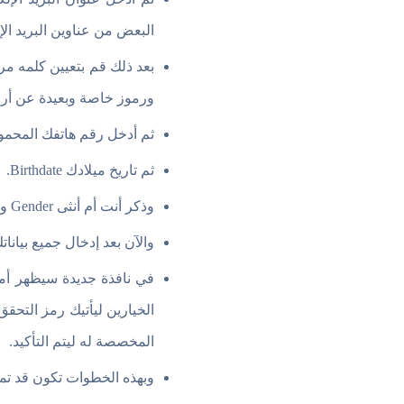
البعض من عناوين البريد الإلك
ورموز خاصة وبعيدة عن أرق
ثم أدخل رقم هاتفك المحمول ile phone number
ثم تاريخ ميلادك Birthdate.
وذكر أنت أم أنثى Gender وتذكر أن هذه الخانة إختيارية.
والآن بعد إدخال جميع بياناتك ا
في نافذة جديدة سيظهر أما
المخصصة له ليتم التأكيد.
وبهذه الخطوات تكون قد ت