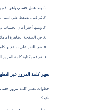
بعد
عمل حساب ياهو
، قم ب
ثم قم بالضغط علي اسم المستخ
ومنها أختر أمان الحساب Account security.
في الصفحة الظاهرة أمامك مرر 
قم بالنقر على زر تغيير كلمة المرور ord
ثم قم بكتابة كلمة المرور الجديدة New password، وأضغط متابعة Continue ليتم حفظ 
تغيير كلمة المرور عبر التطب
خطوات تغيير كلمة مرور حساب ال
يلي :-