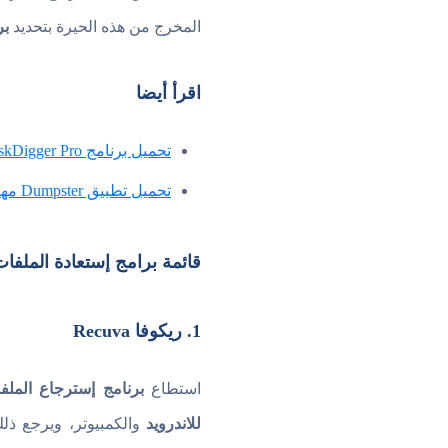
المخرج من هذه الحيرة بتحديد
بر
اقرأ أيضا
تحميل برنامج DiskDigger Pro مهكر بدون روت 2026 مجانا
تحميل تطبيق Dumpster مهكر مدفوع اخر اصدار 2024 APK مجانا
قائمة برامج إستعادة الملفا
1. ريكوفا Recuva
استطاع
برنامج إسترجاع الملف
للاندرويد
والكمبيوتر، ويرجع ذ