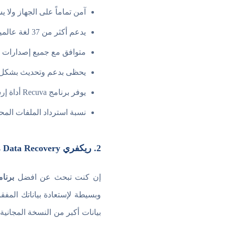
آمن تماماً على الجهاز ولا
يدعم أكثر من 37 لغة عالمية مختلفة من بينهم اللغة العربية.
متوافق مع جميع إصدارات
يحظى بدعم وتحديث بشكل دو
يوفر برنامج Recuva أداة إرشادية لتعليم المبتدئين كيفية إستخدام البرنامج.
نسبة استرداد الملفات المح
2. ريكفري EaseUs Data Recovery
إن كنت تبحث عن افضل
برنا
وبسيطة لإستعادة بياناتك المفق
بيانات أكبر من النسخة المجانية