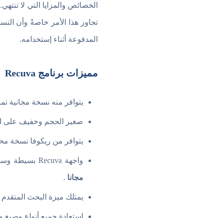
الخصائص والمزايا التي لا تنتهي
تجاوز هذا الأمر خاصةً وأن النسخ
المدفوعة أثناء إستخدامه.
مميزات برنامج Recuva
يتوافر منه نسخة مجانية تما
صغير الحجم وخفيف على الج
يتوافر من ريكوفا نسخة محمولة Portable
واجهة Recuva بسيطة وسهلة الإستخدام وتضم كل الخيارات والأدوات اللازمة لعملية ا
مجانا
.
يمتلك ميزة البحث المتقدم Deep Scan والتي تمنحك بحث أشمل وأعمق.
إستعادة جميع أنواع وصيغ و