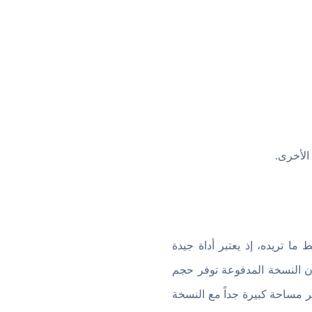
الأخرى.
EaseUs D هو بالضبط ما تريده، إذ يعتبر أداة جيدة
 أن النسخة المدفوعة توفر حجم
فر مساحة كبيرة جداً مع النسخة