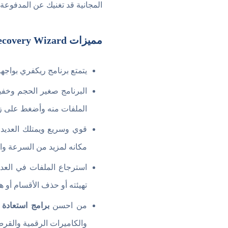
المجانية قد تغنيك عن المدفوعة
مميزات EaseUS Data Recovery Wizard
يتمتع برنامج ريكفري بواجه
البرنامج صغير الحجم وخفيف
الملفات منه وأضغط على زر
قوي وسريع ويمتلك العديد 
مكانه لمزيد من السرعة واخ
استرجاع الملفات في العدي
تهيئته أو حذف الأقسام أو 
من احسن
برامج استعادة
والكاميرات الرقمية والقر