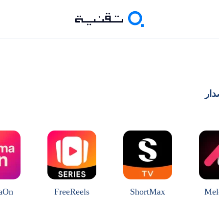
دار
aOn
FreeReels
ShortMax
Mel