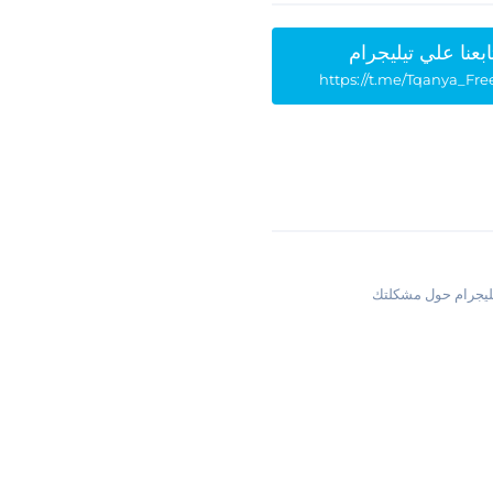
ابعنا علي تيليجرام
https://t.me/Tqanya_Fre
يليجرام حول مشكلتك