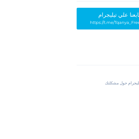
ابعنا علي تيليجرام
https://t.me/Tqanya_Fre
يليجرام حول مشكلتك