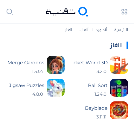
الرئيسية
أندرويد
ألعاب
الغاز
|
|
|
الغاز
Merge Gardens
Pocket World 3D
1.53.4
3.2.0
Jigsaw Puzzles
Ball Sort
4.8.0
1.24.0
Beyblade
3.11.11