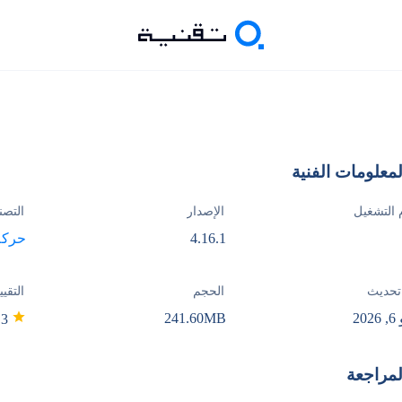
لمعلومات الفنية
 التشغيل
الإصدار
التصن
4.16.1
حركة
تحديث
الحجم
التقيي
20
241.60MB
4.3
لمراجعة