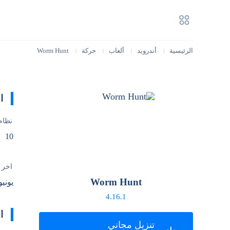
الرئيسية
أندرويد
ألعاب
حركة
Worm Hunt
|
|
|
|
ا
نظام
10
آخر 
Worm Hunt
يونيو 6, 26
4.16.1
ا
تنزيل مجاني