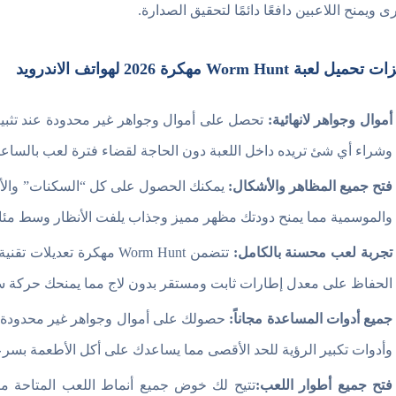
ى ويمنح اللاعبين دافعًا دائمًا لتحقيق الصدارة.
يل لعبة Worm Hunt مهكرة 2026 لهواتف الاندرويد
أموال وجواهر لانهائية:
تحصل على أموال وجواهر غير محدودة عند تثبيت 
وشراء أي شئ تريده داخل اللعبة دون الحاجة لقضاء فترة لعب بالساعا
فتح جميع المظاهر والأشكال:
يمكنك الحصول على كل “السكنات” والأشكا
والموسمية مما يمنح دودتك مظهر مميز وجذاب يلفت الأنظار وسط مئا
تجربة لعب محسنة بالكامل:
تتضمن Worm Hunt مهكرة ت
الحفاظ على معدل إطارات ثابت ومستقر بدون لاج مما يمنحك حركة سري
جميع أدوات المساعدة مجاناً:
حصولك على أموال وجواهر غير محدودة
وأدوات تكبير الرؤية للحد الأقصى مما يساعدك على أكل الأطعمة بسرع
فتح جميع أطوار اللعب:
تتيح لك خوض جميع أنماط اللعب المتاحة مث