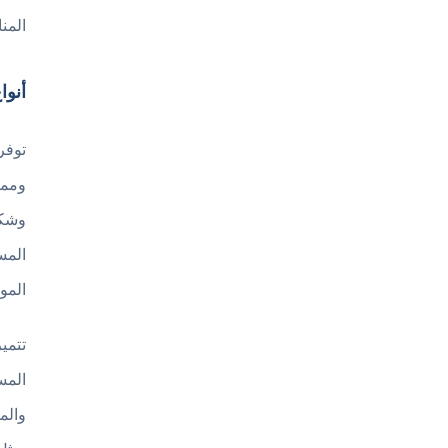
المن
أنواع
وممي
وشكل
المس
المو
تتمي
المس
والم