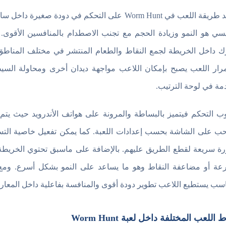
تعتمد طريقة اللعب في Worm Hunt على التحكم في دو
يسي هو النمو وزيادة الحجم مع تجنب الاصطدام بالمنافسين الأقوى.
ك داخل الخريطة لجمع النقاط والطعام المنتشر في مختلف المناطق 
رار اللعب يصبح بإمكان اللاعب مواجهة ديدان أخرى ومحاولة الس
مة في لوحة الترتيب.
ب التحكم فيتميز بالبساطة والمرونة على هواتف الأندرويد حيث يتم
ب على الشاشة بحسب إعدادات اللعبة. كما يمكن تفعيل خاصية التس
رة سريعة لقطع الطريق عليهم. بالإضافة على ماسبق تحتوي الخريطة
عة أو مضاعفة النقاط وهو ما يساعد على النمو بشكل أسرع. ومع 
اسب يستطيع اللاعب تطوير دودة أقوى والمنافسة بفاعلية داخل المعارك 
 اللعب المختلفة داخل لعبة Worm Hunt