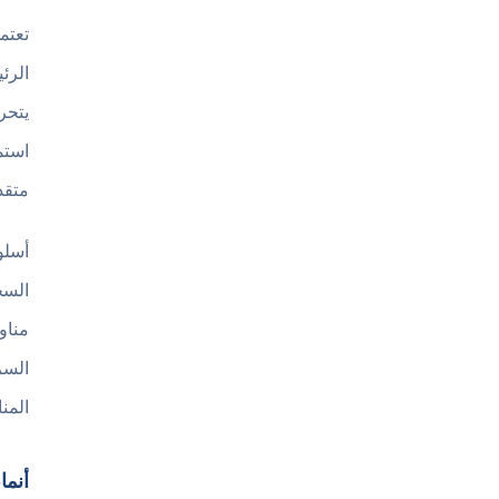
الرئ
يتحر
استم
متقد
أسلو
السح
مناو
السر
المن
أنماط