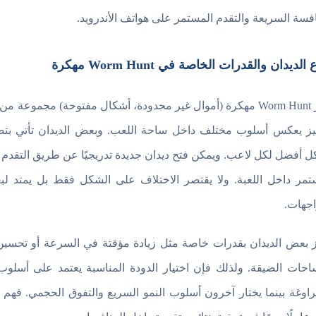
افسة السريعة والتقدم المستمر على هواتف الأندرويد.
 الديدان والقدرات الخاصة في Worm Hunt مهكرة
توفر Worm Hunt مهكرة (أموال غير محدودة، أشكال مفتوحة) مجمو
ز يعكس أسلوب مختلف داخل ساحة اللعب. وبعض الديدان تأتي بتص
 أفضل لكل لاعب. ويمكن فتح ديدان جديدة تدريجيًا عن طريق التقدم 
تمر داخل اللعبة. ولا يقتصر الاختلاف على الشكل فقط بل يمتد لب
اجهات.
ز بعض الديدان بقدرات خاصة مثل زيادة مؤقتة في السرعة أو تحسين
احات الضيقة. ولذلك فإن اختيار الدودة المناسبة يعتمد على أس
راوغة بينما يختار آخرون أسلوب النمو السريع والتفوق الحجمي. فه