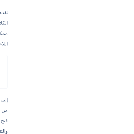
الكل
ممكن
اللا
إلى 
من و
فتح 