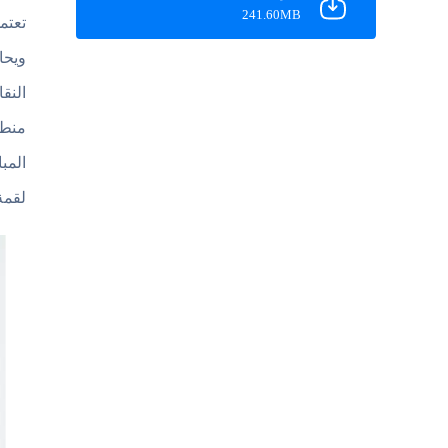
241.60MB
ويحا
النق
منطق
المب
لقمة