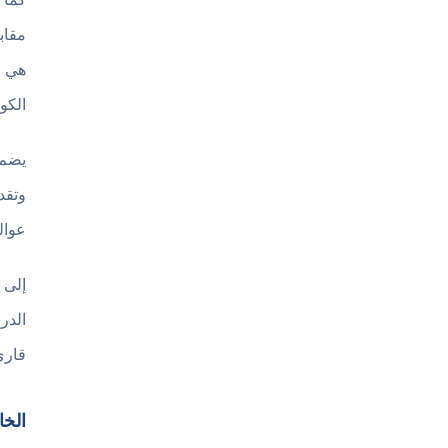
مقاب
الكو
يضم
وتقد
عوال
إلى 
قارئ
الخا