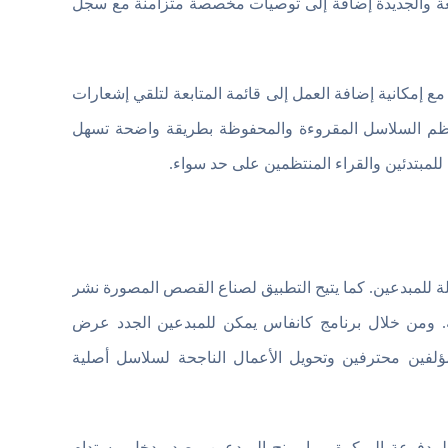
ئعة والجديدة إضافة إلى توصيات مخصصة متزامنة مع سجل
ع إمكانية إضافة العمل إلى قائمة المتابعة لتلقي إشعارات
ُنظم السلاسل المقروءة والمحفوظة بطريقة واضحة تسهل
 للمبتدئين والقراء المنتظمين على حد سواء.
مية متكاملة للمبدعين. كما يتيح التطبيق لصناع القصص المصورة نشر
ة. ومن خلال برنامج كانفاس يمكن للمبدعين الجدد عرض
مؤلفين محترفين وتحويل الأعمال الناجحة لسلاسل أصلية
 الحلقات المدفوعة المبكرة مما يمنح المبدعين مصدر دخل مستدام