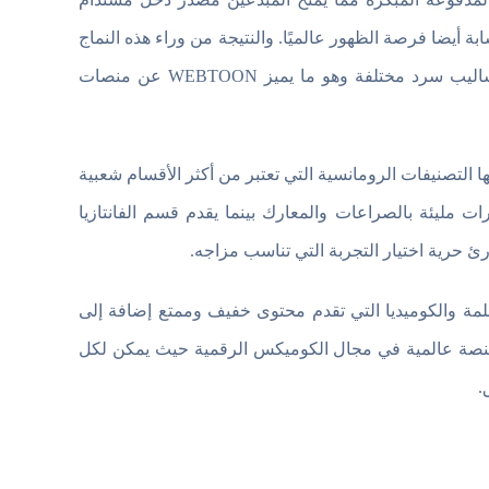
ة أيضا فرصة الظهور عالميًا. والنتيجة من وراء هذه النماج
هي مكتبة متجددة باستمرار من القصص الأصلية التي تعكس ثقافات وأساليب سرد مختلفة وهو ما يميز WEBTOON عن منصات
التصنيفات الرومانسية التي تعتبر من أكثر الأقسام شعبية
ليئة بالصراعات والمعارك بينما يقدم قسم الفانتازيا
رئ حرية اختيار التجربة التي تناسب مزاجه.
مة والكوميديا التي تقدم محتوى خفيف وممتع إضافة إلى
ما والقصص الاجتماعية. وهذا التنوع الكبير هو ما جعل WEBTOON منصة عالمية في مجال الكوميكس الرقمية حيث يمكن لكل
.