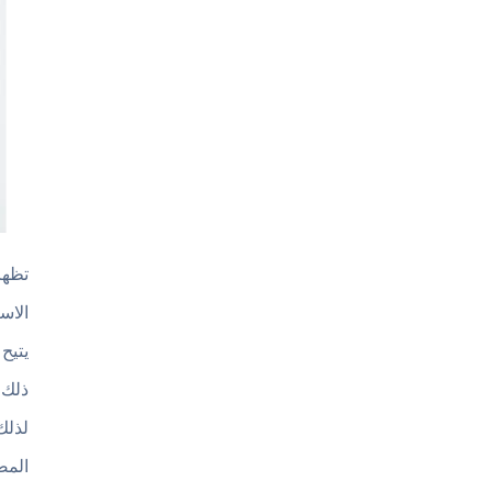
الاس
يتيح
ذلك 
لذلك أصبح ON
المص