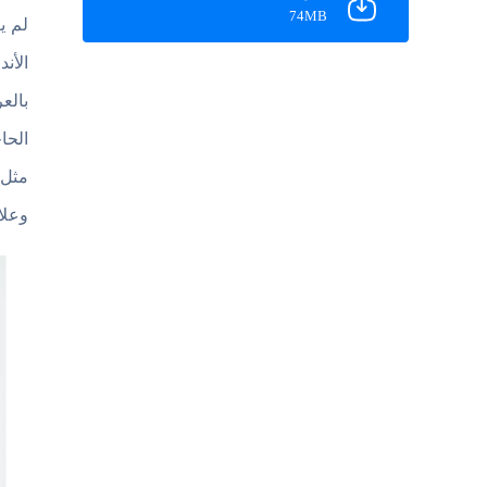
74MB
الأن
بالع
مثل 
وعلا