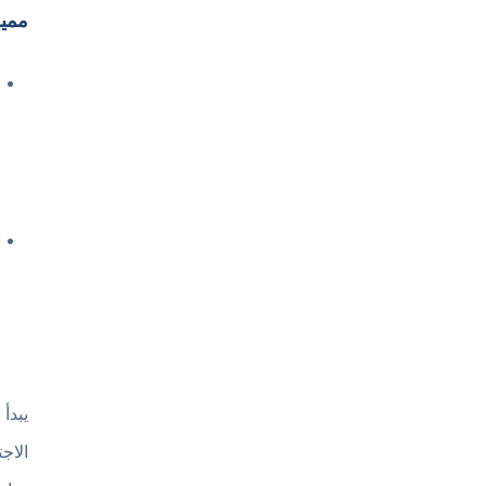
مميزات ت
يبدأ
الاج