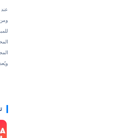
ومن 
للمب
المح
المج
ويُع
ت