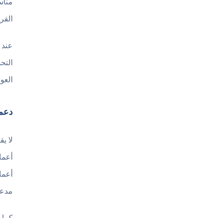
مناس
القر
عند 
التح
العو
دعم 
أعما
أعما
مدعو