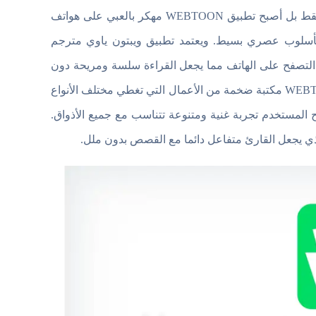
لم يعد استكشاف القصص المصورة مرتبطة بالكتب أو النسخ المطبوعة فقط بل أصبح تطبيق WEBTOON مهكر بالعبي على هواتف
 بأسلوب عصري بسيط. ويعتمد تطبيق ويبتون ياوي مترجم
صفح على الهاتف مما يجعل القراءة سلسة ومريحة دون
الحاجة للتكبير أو التنقل المعقد بين الصفحات. كما يضم WEBTOON Arabic APK مكتبة ضخمة من الأعمال التي تغطي مختلف الأنواع
ح المستخدم تجربة غنية ومتنوعة تتناسب مع جميع الأذواق.
لذي يجعل القارئ متفاعل دائما مع القصص بدون ملل.