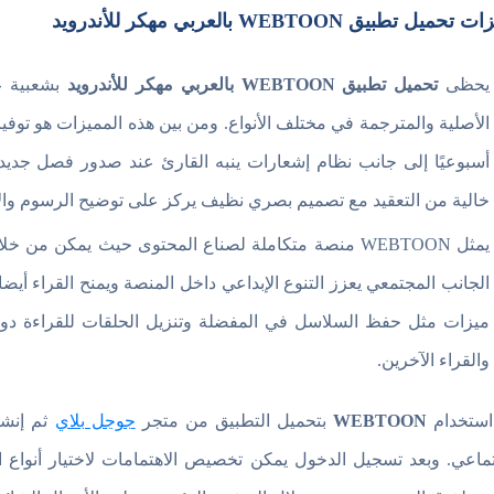
حميل تطبيق WEBTOON بالعربي مهكر للأندرويد
يحظى
تحميل تطبيق WEBTOON بالعربي مهكر للأندرويد
بشعبية ع
الأصلية والمترجمة في مختلف الأنواع. ومن بين هذه المميزات هو توف
أسبوعيًا إلى جانب نظام إشعارات ينبه القارئ عند صدور فصل جديد م
خالية من التعقيد مع تصميم بصري نظيف يركز على توضيح الرسوم والأل
يمثل WEBTOON منصة متكاملة لصناع المحتوى حيث يمكن 
الجانب المجتمعي يعزز التنوع الإبداعي داخل المنصة ويمنح القراء أي
ميزات مثل حفظ السلاسل في المفضلة وتنزيل الحلقات للقراءة دون ا
والقراء الآخرين.
 استخدام
WEBTOON
بتحميل التطبيق من متجر
جوجل بلاي
ثم إنشا
تماعي. وبعد تسجيل الدخول يمكن تخصيص الاهتمامات لاختيار أنواع