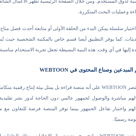
بة لذوق المستخدم. ومن خلال الصفحة الرئيسية تظهر الأعمال الشا
اءة وعمليات البحث المتكررة.
اختيار سلسلة يمكن البدء من الحلقة الأولى أو متابعة أحدث فصل متاح م
ديثات. كما يوفر التطبيق أيضا قسم خاص بالمكتبة الشخصية حيث ت
دة إليها في أي وقت. هذه البنية البسيطة تجعل تجربة الاستخدام مناسبة
المبدعين وصناع المحتوى في WEBTOON
لا يقتصر WEBTOON على أنه منصة قراءة بل يمثل بيئة إنتاج رق
لهم مباشرة والوصول لجمهور عالمي دون الحاجة لدور نشر تقليدي
لهم واختبار تفاعل الجمهور بينما توفر المنصة فرصة للتعاون مع 
مة رسميًا.
كما يقدم WEBTOON نماذج ربح متعددة مثل الإعلانات ونظام