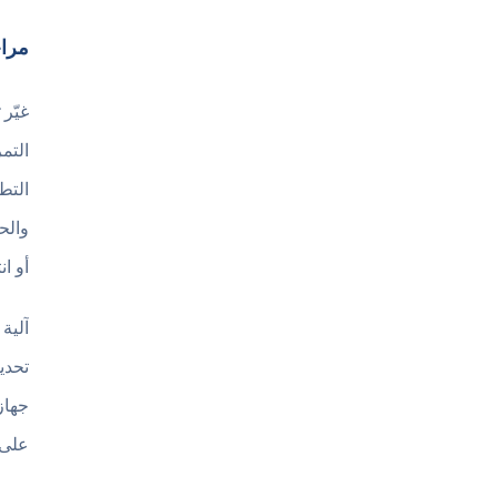
مراجعة حو
غيّر
التم
التط
والح
أو ا
آلية
جهاز
على ا