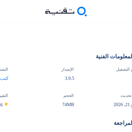
لمعلومات الفنية
 التشغيل
الإصدار
التصن
3.9.5
كتب 
تحديث
الحجم
التقيي
20
74MB
4.6
لمراجعة