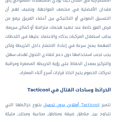
الاستمرارية في القتال حيث يؤدي الاستهلاك العشوائي إلى
فقدان الأفضلية في منتصف المواجهة. ونضيف لهم أن
التنسيق الصوتي أو التكتيكي بين أعضاء الفريق يرفع من
فرص الفوز خاصة عند تنفيذ هجمات متزامنة أو كمائن سريعة.
بجانب استغلال المركبات بذكاء والاعتماد عليها فى اللحظات
المهمة يمنح سرعة في إعادة الانتشار داخل الخريطة ولكن
يجب تجنب استخدامها دون دعم لتفادي التحول لهدف سهل.
والتركيز بمعدل الحفاظ على رؤية الخريطة المصغرة ومراقبة
تحركات الخصوم يتيح اتخاذ قرارات أسرع أثناء المعارك.
الخرائط وساحات القتال في Tacticool
تتميز
Tacticool أونلاين بدون تحميل
بتنوع خرائطها التي
تتراوح بين مناطق ضيقة ومناطق صناعية ومخازن مليئة