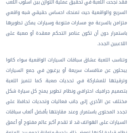
فقد نجحت اللعبة في تحقيق عملية التوازن بين أسلوب اللعب
السريع والواقعية حيث تمنحك احساس حقيقي شبه واقعي
متزامن بالسرعة مع مسارات متنوعة وسيارات يمكن تطويرها
باستمرار دون أن تكون عناصر التحكم معقدة أو صعبة على
اللاعبين الجدد.
وتناسب اللعبة عشاق سباقات السيارات الواقعية سواء كانوا
يبحثون عن منافسات سريعة أو يرغبون في جمع السيارات
وترقيتها للمشاركة في تحديات صعبة. كما تتميز اللعبة
بتصميم جرافيك احترافي ونظام تطوير يمنح كل سيارة شكل
مختلف عن الأخري إلى جانب فعاليات وتحديات تحافظ على
تجدد المحتوى باستمرار. وعند مقارنتها بأفضل ألعاب سباقات
السيارات على الهواتف قد لا تقدم أكبر عالم مفتوح أو أعمق
نظام قيادة لكنها تعوض ذلك بتجربة متوازنة تجمع بين المتعة