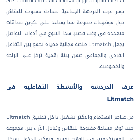
الحاجة لمشاركة صور أو معلومات شخصية حساسة. كذلك
توفر غرف الدردشة الجماعية مساحة مفتوحة للنقاش
حول موضوعات متنوعة مما يساعد على تكوين صداقات
متعددة في وقت قصير. هذا التنوع في أدوات التواصل
يجعل Litmatch منصة مجانية مميزة تجمع بين التفاعل
الفردي والجماعي ضمن بيئة رقمية تركز على الراحة
والخصوصية.
غرف الدردشة والأنشطة التفاعلية في
Litmatch
من عناصر الاهتمام والاكثر تشغيل داخل تطبيق
Litmatch
حيث توفر مساحة مفتوحة للنقاش وتبادل الآراء بين مجموعة
من المستخدمين في الوقت نفسه. ويمكن الدخول بشكل