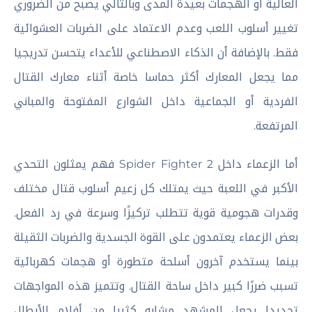
العالية أو الهجمات بعيدة المدى وبالتالي يصبح من الضروري
تغيير أسلوب اللعب وعدم الاعتماد على الضربات العشوائية
فقط. بالإضافة أن الذكاء الاصطناعي للأعداء يتحسن تدريجيا
مما يجعل المعارك أكثر حماسا خاصة أثناء معارك القتال
الفردية أو الجماعية داخل الشوارع المفتوحة والمباني
المرتفعة.
أما الزعماء داخل Spider Fighter 2 فهم يمثلون التحدي
الأكبر في اللعبة حيث يمتلك كل زعيم أسلوب قتال مختلف
وقدرات هجومية قوية تتطلب تركيزًا وسرعة في رد الفعل.
بعض الزعماء يعتمدون على القوة الجسدية والضربات الثقيلة
بينما يستخدم آخرون أسلحة متطورة أو هجمات كهربائية
تسبب ضررًا كبير داخل ساحة القتال. وتتميز هذه المواجهات
تحديدا يجعل المشهد مشابه كثيرا من أفلام الأبطال