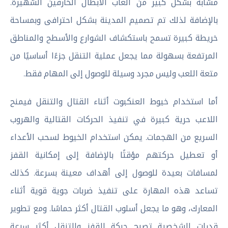
مشابه بشكل كبير من ألعاب الأبطال الخارقين الشهيرة.
بالإضافة لذلك تم تصميم المدينة بشكل احترافى وبمساحة
خريطة كبيرة تسمح باستكشاف الشوارع والأسطح والمناطق
المرتفعة بسهولة مما يجعل عملية التنقل جزءًا أساسيًا من
متعة اللعب وليس مجرد وسيلة للوصول إلى المهام فقط.
أما استخدام خيوط العنكبوت أثناء القتال والتنقل فيمنح
اللاعب حرية كبيرة في تنفيذ الحركات القتالية والهروب
السريع من الهجمات. يمكن استخدام الخيوط لسحب الأعداء
أو تعطيل حركتهم مؤقتًا بالإضافة إلى إمكانية القفز
لمسافات بعيدة للوصول إلى أهداف معينة بسرعة. كذلك
تساعد هذه المهارة على تنفيذ ضربات جوية قوية أثناء
المعارك، وهو ما يجعل أسلوب القتال أكثر حماسًا. ومع تطوير
قدرات الشخصية تصبح حركة القفز والتنقل أكثر سرعة