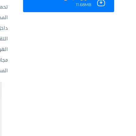
11.68MB
المخ
داخل
التق
الهو
مجان
المس