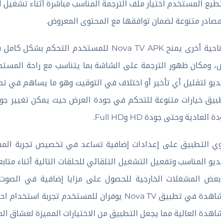
يع المستخدم اختيار ملف الترجمة المناسب مباشرة أثناء تشغيل الفي
صادر متنوعة لضمان توافقها مع المحتوى المعروض.
من ناحية أخرى يمنح Nova TV APK للمستخدم 
، ومكان ظهور الترجمة على الشاشة بما يتناسب مع راحة المستخد
ديو لتقليل أي تأخير أو اختلاف في التوقيت وهو ما يساهم في ت
بيق خيارات متنوعة للتحكم في جودة العرض حيث يمكن تغيير جودة
 العادية وحتى جودة HD وFull HD.
ي التطبيق على إعدادات إضافية تساعد في تخصيص تجربة الم
ديو المناسب وتفعيل التشغيل التلقائي للحلقات التالية أثناء متا
عض المشغلات الخارجية للحصول على مزايا إضافية في الصوت وا
المشاهدة في تطبيق Nova TV يوفران للمستخدم ت
اهدة العالية مما يجعل التطبيق من الاختيارات المميزة لعشاق الم