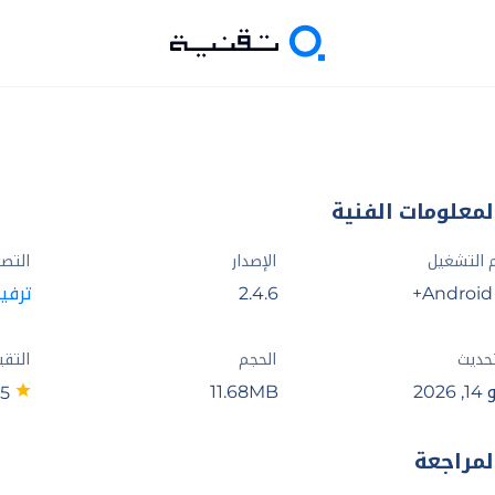
لمعلومات الفنية
 التشغيل
الإصدار
التص
Android 
2.4.6
ترفي
تحديث
الحجم
التقي
2026
11.68MB
5
لمراجعة