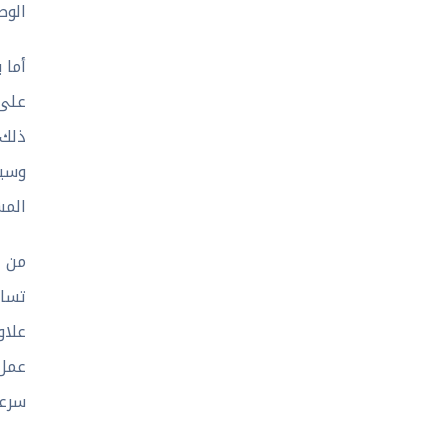
الوص
أما 
على 
ذلك 
وسير
المش
تساع
علاو
سرعة