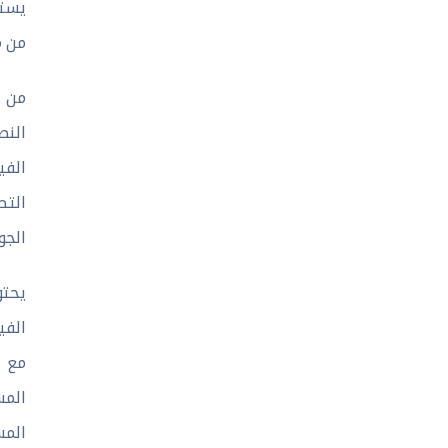
يستط
من م
النص
الفي
التط
الجودة
يحتو
الفي
مع ب
المش