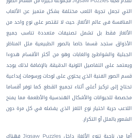
تقدم لعبة Jigsaw Puzzles مجموعة كبيرة من أقسام الصور
التي تجعل تجربة اللعب مختلفة بشكل متميز عن الألعاب
المنافسة فى عالم الألغاز. حيث لا تقتصر على نوع واحد من
الألغاز فقط بل تشمل تصنيفات متعددة تناسب جميع
الأذواق. ستجد قسما خاصا بالصور الطبيعية مثل المناظر
الجبلية والشواطئ والغابات وهو من أكثر الأقسام هدوءا
ويعتمد على التفاصيل اللونية الدقيقة. بالإضافة لذلك يوجد
قسم الصور الفنية الذي يحتوي على لوحات ورسومات إبداعية
تحتاج إلى تركيز أعلى أثناء تجميع القطع. كما توفر أقساما
مخصصة للحيوانات والأشكال الهندسية والأطعمة مما يمنح
اللاعب حرية اختيار نوع اللغز الذي يفضله في كل مرة دون
الشعور بالملل أو التكرار.
أما من ناحية تنوع الألغاز داخل Jigsaw Puzzles فهناك