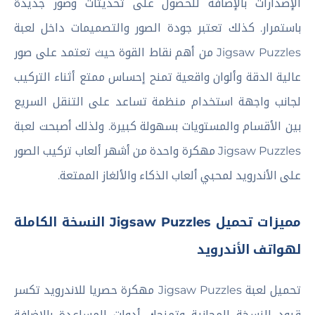
الإصدارات بالإضافة للحصول على تحديثات وصور جديدة
باستمرار. كذلك تعتبر جودة الصور والتصميمات داخل لعبة
Jigsaw Puzzles من أهم نقاط القوة حيث تعتمد على صور
عالية الدقة وألوان واقعية تمنح إحساس ممتع أثناء التركيب
لجانب واجهة استخدام منظمة تساعد على التنقل السريع
بين الأقسام والمستويات بسهولة كبيرة. ولذلك أصبحت لعبة
Jigsaw Puzzles مهكرة واحدة من أشهر ألعاب تركيب الصور
على الأندرويد لمحبي ألعاب الذكاء والألغاز الممتعة.
مميزات تحميل Jigsaw Puzzles النسخة الكاملة
لهواتف الأندرويد
تحميل لعبة Jigsaw Puzzles مهكرة حصريا للاندرويد تكسر
قيود النسخة المجانية وتمنحك أدوات المساعدة بالإضافة