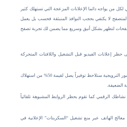
فح Free Adblocker Browser هي الحل النهائي لكل من يواجه دائما الإعلانات المزعجة التي تستهلك كثير
لمتصفح لا يكتفي بحجب النوافذ المنبثقة فحسب بل يعمل
لصفحات لتظهر بشكل أنيق وسريع مما يضمن لك تجربة تصفح
 حظر إعلانات الفيديو قبل التشغيل واللافتات المتحركة
بفضل حظر أكواد ظهور الاعلانات الثقيلة والصور الترويجية ستلاحظ توفيراً يصل لقيمة 50% من استهلاك
ة الضعيفة.
ع نشاطك الرقمي كما تقوم بحظر الروابط المشبوهة تلقائياً
عالج الهاتف عبر منع تشغيل “السكربتات” الإعلانية في