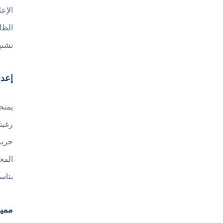
الإع
الظا
تشتي
إعدادا
رغبت
يناس
مميزات تحميل r