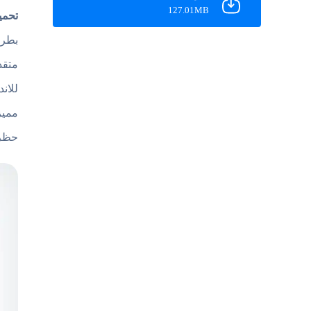
127.01MB
تحميل تطبيق rowser
بطري
متقد
حظر 