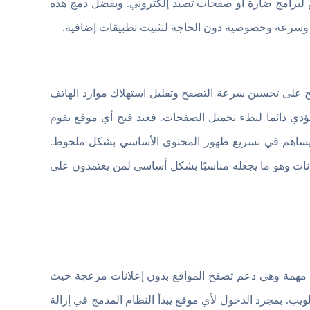
عرض لبرامج ضارة أو صفحات تصيد إلكتروني. وبفضل دمج هذه
ا وسرعة وخصوصية دون الحاجة لتثبيت تطبيقات إضافية.
التي تركز بشكل واضح على تحسين سرعة التصفح وتقليل استهلاك موارد الهاتف
تؤدي دائما لبطء تحميل الصفحات. فعند فتح أي موقع يقوم
ما يساهم في تسريع ظهور المحتوى الأساسي بشكل ملحوظ.
نات وهو ما يجعله مناسبًا بشكل أساسى لمن يعتمدون على
متصفح بدون إعلانات للاندرويد Free Adblocker Browser ميزة مهمة وهي دعم تصفح المواقع بدون إعلانات مزعجة حيث
ويب. بمجرد الدخول لأي موقع يبدأ النظام المدمج في إزالة