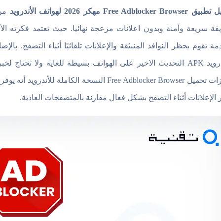
Free Adblocker B مهكر 2026 لهواتف الأندرويد
من 
قة سريعة وآمنة وبدون اعلانات مزعجة نهائيا. حيث تعتمد فكرته ال
مة تقوم بحظر النوافذ المنبثقة والإعلانات تلقائيًا أثناء التصفح. ب
للاندرويد APK التحديث الاخير على الهواتف بسيطة للغاية ولا ت
مميزات تحميل Free Adblocker Browser النسخة ال
الإعلانات أثناء التصفح بشكل فعال مقارنة بالمتصفحات العادية.