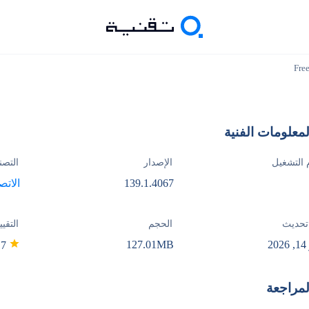
Fre
لمعلومات الفنية
 التشغيل
الإصدار
التصن
139.1.4067
الاتص
تحديث
الحجم
التقيي
2
127.01MB
4.7
لمراجعة