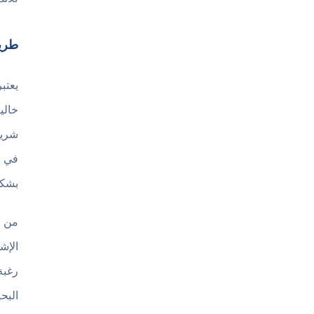
طريقة استخدام
يعتب
خالي
شريط
في ح
بشكل
من ح
الإش
رغبة