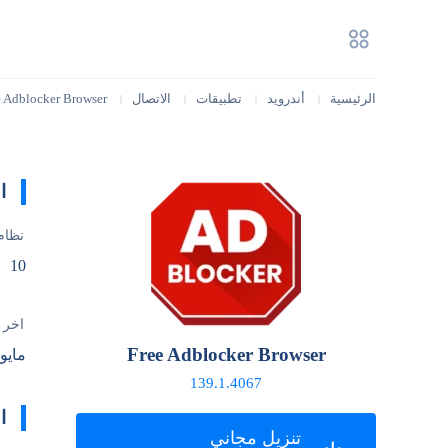
الرئيسية
أندرويد
تطبيقات
الاتصال
e Adblocker Browser
|
|
|
|
ا
نظام
10
آخر 
Free Adblocker Browser
مايو 14, 026
139.1.4067
ا
تنزيل مجاني