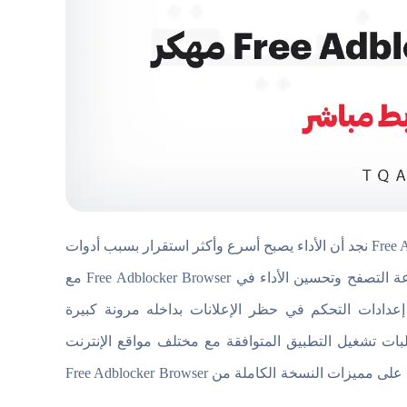
عند المقارنة بين الفرق بين التصفح العادي والتصفح عبر Free Adblocker Browser نجد أن الأداء يصبح أسرع وأكثر استقرار بسبب أدوات
الحماية والخصوصية داخل التطبيق التي تمنع تتبع البيانات. كما يتميز بسرعة التصفح وتحسين الأداء في Free Adblocker Browser مع
عدادات التحكم في حظر الإعلانات بداخله مرونة كبيرة
ات تشغيل التطبيق المتوافقة مع مختلف مواقع الإنترنت
والتطبيقات فإنه يُستخدم بشكل يومي لتجربة أكثر آمان خاصة عند الاعتماد على مميزات النسخة الكاملة من Free Adblocker Browser