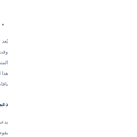
وقت 
المت
هذا 
باقا
دعم 
يقوم