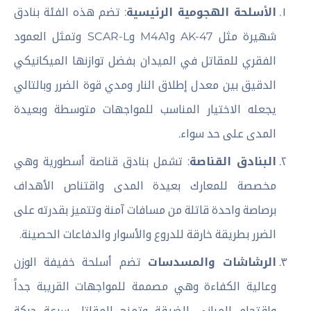
الأسلحة الهجومية الرئيسية
: تضم هذه الفئة بنادق
شهيرة مثل AK-47 وM4A1 وSCAR-L وتمثل العمود
الفقري للمقاتل في الميدان بفضل توازنها الميكانيكي
الدقيق بين معدل إطلاق النار ومدي قوة الضرر وبالتالي
يجعله الاختيار المناسب للمواجهات متوسطة وبعيدة
المدى على حد سواء.
البنادق القناصة
: تشمل بنادق قناصة أسطورية وهي
مخصصة للمعارك بعيدة المدى واقتناص الأهداف
برصاصة واحدة قاتلة من مسافات آمنة وتتميز بقدرته على
الضرر بطريقة خارقة للدروع والأسوار والدفاعات الحصينة.
الرشاشات والمسدسات
تضم أسلحة خفيفة الوزن
وعالية الكفاءة وهي مصممة للمواجهات القريبة جداً
واقتحام المباني الضيقة وتمنح المقاتل سرعة حركة