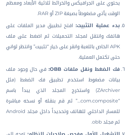
يحتوي على الجرافيكس والخرائط ثلاثية الأبعاد ومعظم
الوقت يأتي مضغوطاً بصيغة ZIP أو RAR.
بدء عملية التثبيت:
افتح تطبيق مدير الملفات على
هاتفك وانتقل لمجلد التحميلات ثم اضغط على ملف
APK الخاص باللعبة وانقر على خيار “تثبيت” وانتظر ثواني
حتى تكتمل العملية.
فك الضغط ونقل ملفات OBB:
في حال وجود ملف
بيانات مضغوط استخدم تطبيق فك الضغط (مثل
ZArchiver) واستخرج المجلد الذي يبدأ باسم
“com.composite…” ثم قم بنقله أو نسخه مباشرة
للمسار الداخلي للهاتف وتحديداً داخل مجلد Android
ثم مجلد obb.
التشغيل الأول وفحص صلاحيات النظام:
توجه إلى