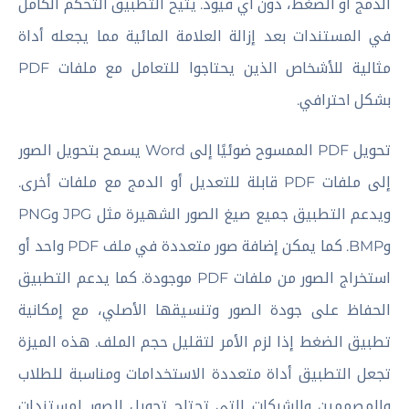
الدمج أو الضغط، دون أي قيود. يتيح التطبيق التحكم الكامل
في المستندات بعد إزالة العلامة المائية مما يجعله أداة
مثالية للأشخاص الذين يحتاجوا للتعامل مع ملفات PDF
بشكل احترافي.
تحويل PDF الممسوح ضوئيًا إلى Word يسمح بتحويل الصور
إلى ملفات PDF قابلة للتعديل أو الدمج مع ملفات أخرى.
ويدعم التطبيق جميع صيغ الصور الشهيرة مثل JPG وPNG
وBMP. كما يمكن إضافة صور متعددة في ملف PDF واحد أو
استخراج الصور من ملفات PDF موجودة. كما يدعم التطبيق
الحفاظ على جودة الصور وتنسيقها الأصلي، مع إمكانية
تطبيق الضغط إذا لزم الأمر لتقليل حجم الملف. هذه الميزة
تجعل التطبيق أداة متعددة الاستخدامات ومناسبة للطلاب
والمصممين والشركات التي تحتاج تحويل الصور لمستندات