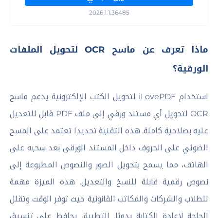
2026.1.1.36485
ماذا تعرف عن ماسح OCR لتحويل الملفات
الورقية؟
استخدام iLovePDF لتحويل الكتب الإلكترونية يدعم ماسح
OCR لتحويل أي مستند ورقي إلى ملف PDF قابل للتعديل
عليه بصلاحية كاملة. هذه التقنية تحديدا تعتمد على المسح
الضوئي على الحروف داخل المستند الورقى بعد سحبه على
الهاتف، مما يسمح بتحويل الصور والنصوص المطبوعة إلى
نصوص رقمية قابلة للنسخ والتعديل. هذه الميزة مهمة
للطلاب والشركات والمكاتب القانونية حيث توفر الوقت وتقلل
الحاجة لإعادة الكتابة يدويًا. التطبيق يحافظ على تنسيق