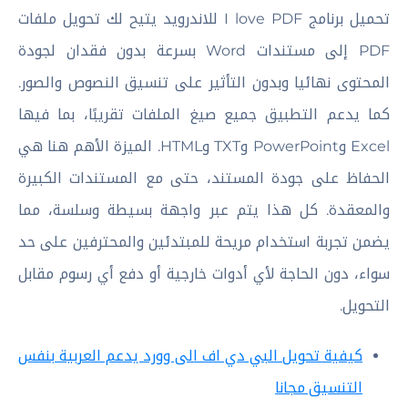
تحميل برنامج I love PDF للاندرويد يتيح لك تحويل ملفات
PDF إلى مستندات Word بسرعة بدون فقدان لجودة
المحتوى نهائيا وبدون التأثير على تنسيق النصوص والصور.
كما يدعم التطبيق جميع صيغ الملفات تقريبًا، بما فيها
Excel وPowerPoint وTXT وHTML. الميزة الأهم هنا هي
الحفاظ على جودة المستند، حتى مع المستندات الكبيرة
والمعقدة. كل هذا يتم عبر واجهة بسيطة وسلسة، مما
يضمن تجربة استخدام مريحة للمبتدئين والمحترفين على حد
سواء، دون الحاجة لأي أدوات خارجية أو دفع أي رسوم مقابل
التحويل.
كيفية تحويل البي دي اف الى وورد يدعم العربية بنفس
التنسيق مجانا