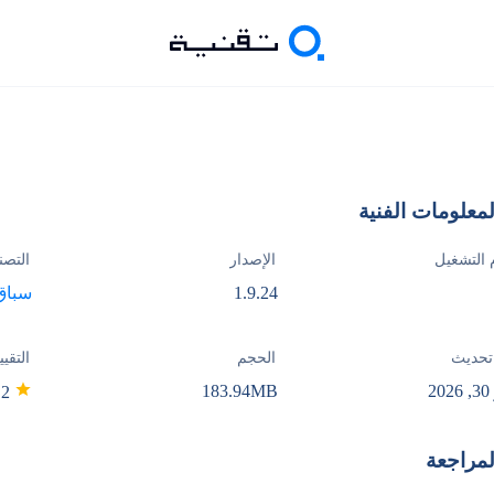
لمعلومات الفنية
 التشغيل
الإصدار
التصن
1.9.24
سباق
تحديث
الحجم
التقيي
2
183.94MB
4.2
لمراجعة