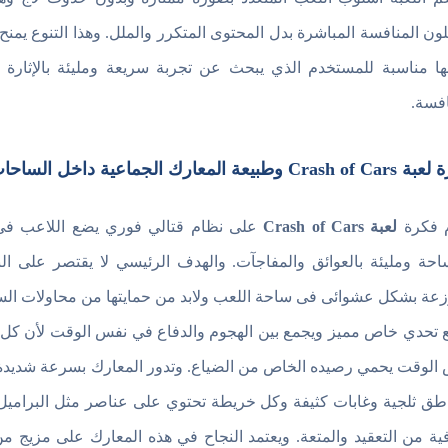
ون المنافسة المباشرة بدل المحتوى المتكرر والملل. وهذا التنوع يمنح
ها مناسبة للمستخدم الذي يبحث عن تجربة سريعة ومليئة بالإثار
افسة.
Cr وطبيعة المعارك الجماعية داخل الساحات
 فكرة
لعبة Crash of Cars
على نظام قتالي فوري يضع اللاعب في
احة ومليئة بالعوائق والمفاجآت. والهدف الرئيسي لا يقتصر على ا
زعة بشكل عشوائى فى ساحة اللعب ولابد من حمايتها من محاولات السرق
 تحدي خاص مميز ويجمع بين الهجوم والدفاع في نفس الوقت لأن كل ل
الوقت يحمي رصيده الخاص من الضياع. وتدور المعارك بسرعة شديد
طق ثلجية وغابات كثيفة وكل خريطة تحتوي على عناصر مثل البراميل
ية من التعقيد والمتعة. ويعتمد النجاح في هذه المعارك على مزيج من 