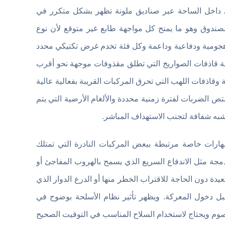
ي داخل الساحة عبر صناديق ملونة تظهر بشكل متكرر في
ندوق وهو ما يمنح كل مواجهة طابع غير متوقع لأن نوع
ن هجومية ودفاعية وداعمة وكل فئة تخدم غرض تكتيكي محدد
مية قاذفات الصواريخ التي تطلق مقذوفات موجهة نحو أقرب
قاذفات اللهب التي تحرق المركبات القريبة بفعالية عالية
تص الضربات لفترة زمنية محددة والألغام الأرضية التي يتم
شبه شفافة لتجنب الاستهداف المباشر.
ارات خاصة مرتبطة ببعض المركبات النادرة التي تمتلك
جة مثل الاندفاع السريع الذي يسمح بالهروب المفاجئ أو
ة دون الحاجة للاقتراب الخطر منها أو الدرع الدوار الذي
ل دخول المعركة. ويظهر تأثير نظام الأسلحة بوضوح في
 ويحتاج لاستخدام السلاح المناسب في التوقيت الصحيح