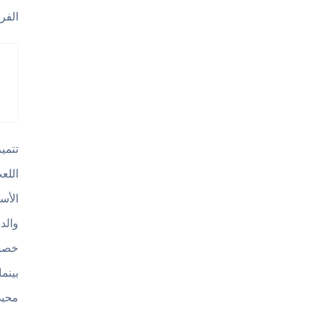
الفر
تتمي
اللع
الأس
والد
خصوم
بينم
محبي