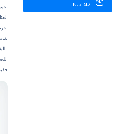
183.94MB
تحم
القت
آخري
لتدم
والي
اللع
حقيق