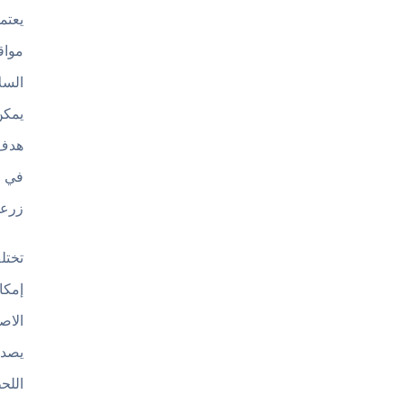
يعتم
مواق
السل
يمكن
هدف 
في ا
زرعه
تختل
إمكا
الاص
يصد 
اللح