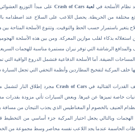
د نظام الأسلحة في
لعبة Crash of Cars
على مبدأ التوزيع العشوائ
ع مختلفة من الخريطة. يحصل اللاعب على السلاح عند اصطدامه بالص
اح يتغير باستمرار حسب الحظ والتوقيت. وتتنوع الأسلحة المتاحة بي
 استغلاله بذكاء لقلب موازين المعركة. ومن بين هذه الأسلحة الهجو
والمدافع الرشاشة التي توفر نيران مستمرة مناسبة للهجمات السريعة و
لمساحات الضيقة. أما الأسلحة الدفاعية فتشمل الدروع الواقية التي تم
ا خلف المركبة لتفخيخ المطاردين وأنظمة التخفي التي تجعل السيارة 
ف القدرات القتالية في
Crash of Cars
مجرد إطلاق النار لتشمل مه
نيات خاصة تميزها عن غيرها. وبعض السيارات تأتي مزودة بقدرات مدم
طدام العنيف بالخصوم أو المغناطيس الذي يجذب التيجان من مسافة بعيد
الهجمات وبالتالي يجعل اختيار المركبة جزء أساسي من التخطيط قب
ظات الحاسمة عندما يجد اللاعب نفسه محاصر وسط مجموعة من الخصوم