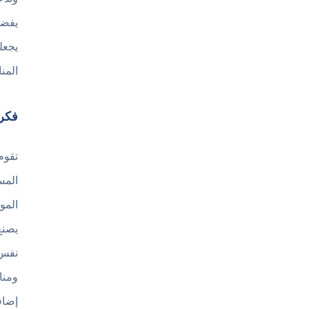
يفضل
يجعل
المن
فكرة لعبة ash of Cars
تقوم
المس
المو
يصنع
نفس 
ومنا
إضاف