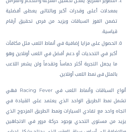
التطوير السريع: يمكن تحسين السرعة والتحكم والفرامل
بمعدلات أعلى وقدرات أكبر وبالتالى يعطى أفضلية
تضمن الفوز السباقات ويزيد من فرص تحقيق أرقام
قياسية.
الحصول على مزايا إضافية في أنماط اللعب مثل مكافآت
أكبر في التحديات أو دعم أفضل في اللعب أونلاين وهو
ما يجعل التجربة أكثر حماساً وتقدماً ولن يشعر اللاعب
بالملل فى نمط اللعب أونلاين.
أنواع السباقات وأنماط اللعب في Racing Fever فهي
تشمل نمط الطريق الواحد الذي يعتمد على القيادة في
اتجاه واحد مع تفادي السيارات ونمط الطريق المزدوج الذي
يزيد من مستوى التحدي بوجود حركة مرور في الاتجاهين
وبالإضافة إلى أسلوب سباق الوقت الذي يحتاج بشكل إجبارى