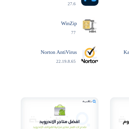
27.6
WinZip
77
Norton AntiVirus
Ka
22.19.8.65