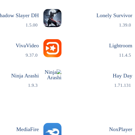
hadow Slayer DH
Lonely Survivor
1.5.00
1.39.0
VivaVideo
Lightroom
9.37.0
11.4.5
Ninja Arashi
Hay Day
1.9.3
1.71.131
MediaFire
NoxPlayer