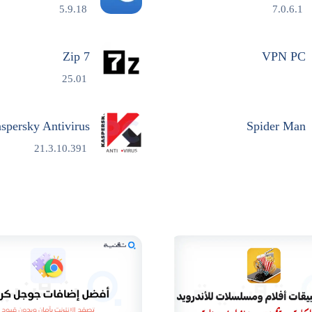
5.9.18
7.0.6.1
7 Zip
VPN PC
25.01
spersky Antivirus
Spider Man
21.3.10.391